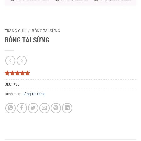
TRANG CHỦ
/
BÔNG TAI SỪNG
BÔNG TAI SỪNG
5
3
trên 5
SKU:
K35
dựa trên
đánh giá
Danh mục:
Bông Tai Sừng