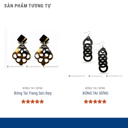
SẢN PHẨM TƯƠNG TỰ
BÔNG TAI SỪNG
BÔNG TAI SỪNG
Bông Tai Trang Sức Đẹp
BÔNG TAI SỪNG
Được xếp
Được xếp
hạng
5
5
hạng
5
5
sao
sao