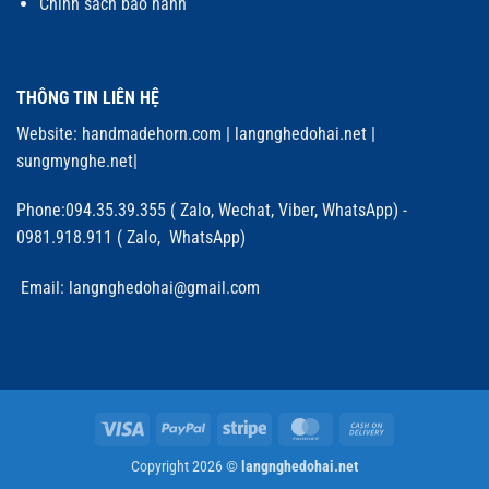
Chính sách bảo hành
THÔNG TIN LIÊN HỆ
Website:
handmadehorn.com
|
langnghedohai.net
|
sungmynghe.net
|
Phone:094.35.39.355 ( Zalo, Wechat, Viber, WhatsApp) -
0981.918.911 ( Zalo, WhatsApp)
Email: langnghedohai@gmail.com
Visa
PayPal
Stripe
MasterCard
Cash
On
Copyright 2026 ©
langnghedohai.net
Delivery