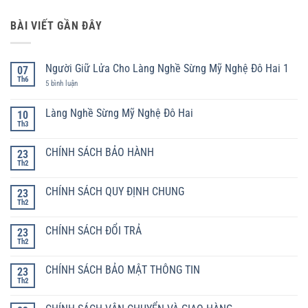
BÀI VIẾT GẦN ĐÂY
Người Giữ Lửa Cho Làng Nghề Sừng Mỹ Nghệ Đô Hai 1
07
Th6
ở
5 bình luận
Người
Giữ
Lửa
Làng Nghề Sừng Mỹ Nghệ Đô Hai
10
Cho
Th3
Không
Làng
có
Nghề
bình
Sừng
CHÍNH SÁCH BẢO HÀNH
23
luận
Mỹ
ở
Th2
Nghệ
Không
Làng
Đô
có
Nghề
Hai
bình
Sừng
CHÍNH SÁCH QUY ĐỊNH CHUNG
1
23
luận
Mỹ
ở
Th2
Không
Nghệ
CHÍNH
có
Đô
SÁCH
bình
Hai
BẢO
CHÍNH SÁCH ĐỔI TRẢ
23
luận
HÀNH
ở
Th2
Không
CHÍNH
có
SÁCH
bình
QUY
CHÍNH SÁCH BẢO MẬT THÔNG TIN
23
luận
ĐỊNH
ở
Th2
Không
CHUNG
CHÍNH
có
SÁCH
bình
ĐỔI