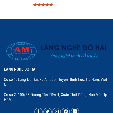
Được xếp
hạng
5
5
sao
LÀNG NGHỀ ĐÔ HAI
Cơ sở 1: Làng Đô Hai, xã An Lão, Huyện Bình Lục, Hà Nam, Việt
Nam
Cơ sở 2: 100/5E Đường Tân Tiến 4, Xuân Thới Đông, Hóc Môn,Tp.
HCM