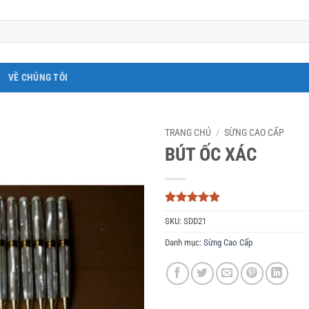
VỀ CHÚNG TÔI
TRANG CHỦ
/
SỪNG CAO CẤP
BÚT ỐC XÁC
5
3
trên 5
SKU:
SDD21
dựa trên
đánh giá
Danh mục:
Sừng Cao Cấp