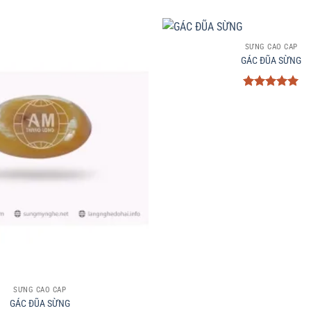
+
SỪNG CAO CẤP
GÁC ĐŨA SỪNG
Được xếp
hạng
5
5
sao
SỪNG CAO CẤP
GÁC ĐŨA SỪNG