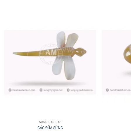
+
+
SỪNG CAO CẤP
GÁC ĐŨA SỪNG