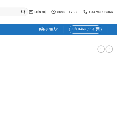
LIÊN HỆ
08:00 - 17:00
+ 84 943539355
GIỎ HÀNG /
0
₫
ĐĂNG NHẬP