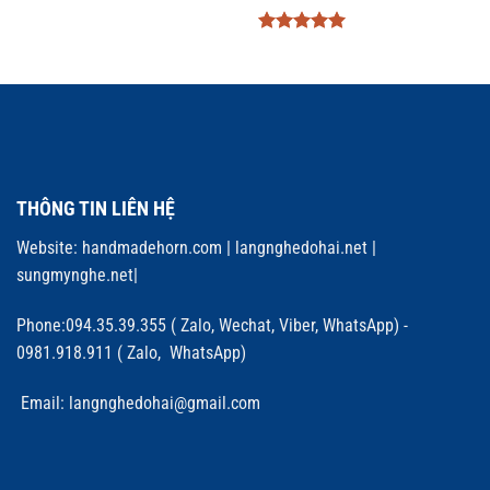
Được xếp
hạng
5
5
sao
THÔNG TIN LIÊN HỆ
Website:
handmadehorn.com
|
langnghedohai.net
|
sungmynghe.net
|
Phone:094.35.39.355 ( Zalo, Wechat, Viber, WhatsApp) -
0981.918.911 ( Zalo, WhatsApp)
Email: langnghedohai@gmail.com