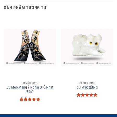
SẢN PHẨM TƯƠNG TỰ
CÚ MÈO SỪNG
CÚ MÈO SỪNG
Cú Mèo Mang Ý Nghĩa Gì Ở Nhật
CÚ MÈO SỪNG
Bản?
Được xếp
hạng
5
5
Được xếp
sao
hạng
5
5
sao