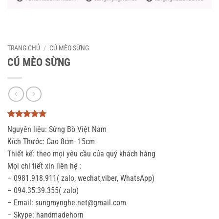
TRANG CHỦ
/
CÚ MÈO SỪNG
CÚ MÈO SỪNG
5
3
trên 5
Nguyên liệu: Sừng Bò Việt Nam
dựa trên
đánh giá
Kích Thước: Cao 8cm- 15cm
Thiết kế: theo mọi yêu cầu của quý khách hàng
Mọi chi tiết xin liên hệ :
– 0981.918.911( zalo, wechat,viber, WhatsApp)
– 094.35.39.355( zalo)
– Email: sungmynghe.net@gmail.com
– Skype: handmadehorn