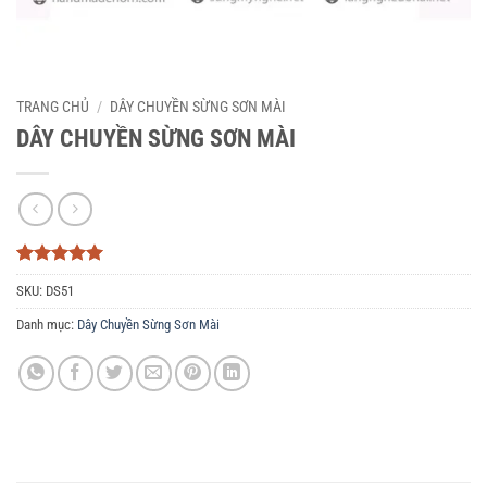
TRANG CHỦ
/
DÂY CHUYỀN SỪNG SƠN MÀI
DÂY CHUYỀN SỪNG SƠN MÀI
5
3
trên 5
SKU:
DS51
dựa trên
đánh giá
Danh mục:
Dây Chuyền Sừng Sơn Mài