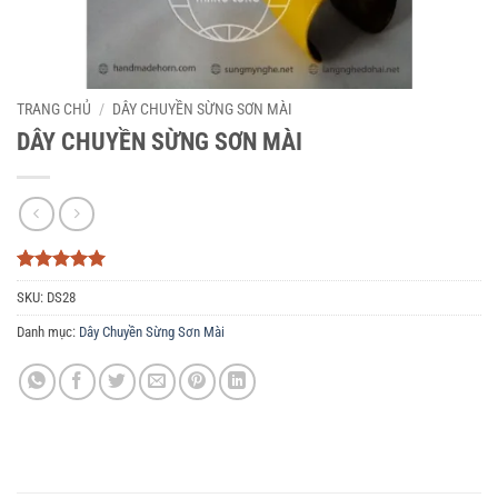
TRANG CHỦ
/
DÂY CHUYỀN SỪNG SƠN MÀI
DÂY CHUYỀN SỪNG SƠN MÀI
5
3
trên 5
SKU:
DS28
dựa trên
đánh giá
Danh mục:
Dây Chuyền Sừng Sơn Mài