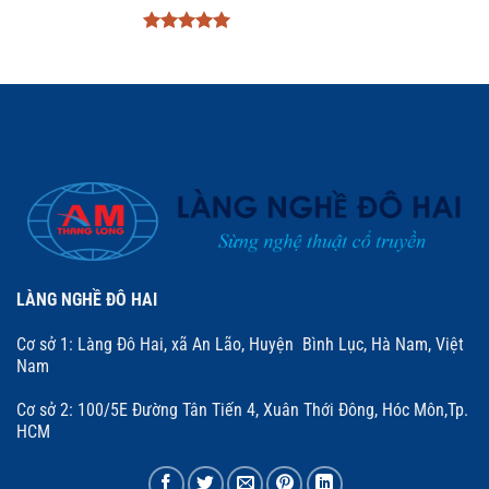
Được xếp
hạng
5
5
sao
LÀNG NGHỀ ĐÔ HAI
Cơ sở 1: Làng Đô Hai, xã An Lão, Huyện Bình Lục, Hà Nam, Việt
Nam
Cơ sở 2: 100/5E Đường Tân Tiến 4, Xuân Thới Đông, Hóc Môn,Tp.
HCM