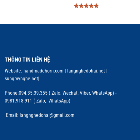
Được xếp
hạng
5
5
sao
THÔNG TIN LIÊN HỆ
Website:
handmadehorn.com
|
langnghedohai.net
|
sungmynghe.net
|
Phone:094.35.39.355 ( Zalo, Wechat, Viber, WhatsApp) -
0981.918.911 ( Zalo, WhatsApp)
Email: langnghedohai@gmail.com