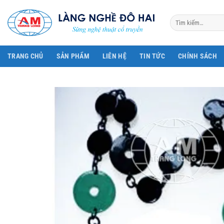
Bỏ
qua
Tìm
kiếm:
nội
dung
TRANG CHỦ
SẢN PHẨM
LIÊN HỆ
TIN TỨC
CHÍNH SÁCH