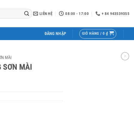
LIÊN HỆ
08:00 - 17:00
+ 84 943539355
GIỎ HÀNG /
0
₫
ĐĂNG NHẬP
ƠN MÀI
 SƠN MÀI