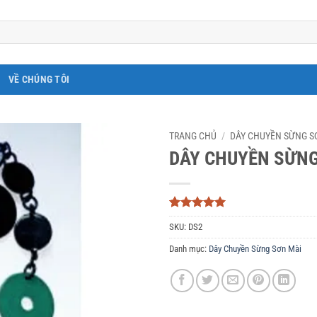
VỀ CHÚNG TÔI
TRANG CHỦ
/
DÂY CHUYỀN SỪNG S
DÂY CHUYỀN SỪNG
5
3
trên 5
SKU:
DS2
dựa trên
đánh giá
Danh mục:
Dây Chuyền Sừng Sơn Mài