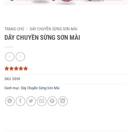
TRANG CHỦ
/
DÂY CHUYỀN SỪNG SƠN MÀI
DÂY CHUYỀN SỪNG SƠN MÀI
5
3
trên 5
SKU:
DS59
dựa trên
đánh giá
Danh mục:
Dây Chuyền Sừng Sơn Mài