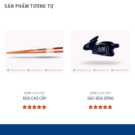
SẢN PHẨM TƯƠNG TỰ
SỪNG CAO CẤP
SỪNG CAO CẤP
ĐŨA CAO CẤP
GÁC ĐŨA SỪNG
Được xếp
Được xếp
hạng
5
5
hạng
5
5
sao
sao