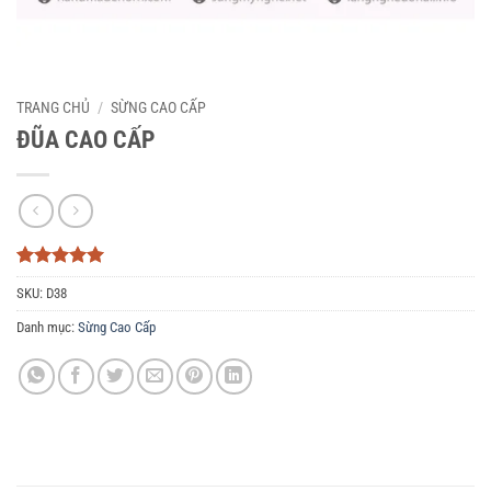
TRANG CHỦ
/
SỪNG CAO CẤP
ĐŨA CAO CẤP
5
3
trên 5
SKU:
D38
dựa trên
đánh giá
Danh mục:
Sừng Cao Cấp