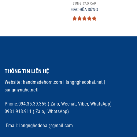
SỪNG CAO CẤP
GÁC ĐŨA SỪNG
Được xếp
hạng
5
5
sao
THÔNG TIN LIÊN HỆ
Website:
handmadehorn.com
|
langnghedohai.net
|
sungmynghe.net
|
Phone:094.35.39.355 ( Zalo, Wechat, Viber, WhatsApp) -
0981.918.911 ( Zalo, WhatsApp)
Email: langnghedohai@gmail.com