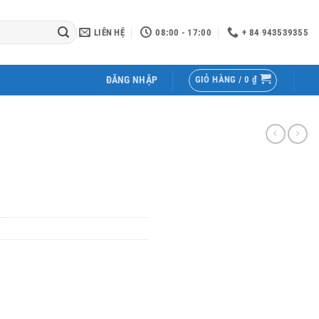
LIÊN HỆ
08:00 - 17:00
+ 84 943539355
GIỎ HÀNG /
0
₫
ĐĂNG NHẬP