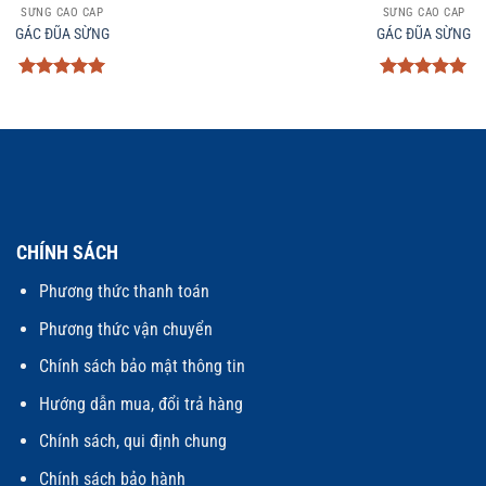
SỪNG CAO CẤP
SỪNG CAO CẤP
GÁC ĐŨA SỪNG
GÁC ĐŨA SỪNG
Được xếp
Được xếp
hạng
5
5
hạng
5
5
sao
sao
CHÍNH SÁCH
Phương thức thanh toán
Phương thức vận chuyển
Chính sách bảo mật thông tin
Hướng dẫn mua, đổi trả hàng
Chính sách, qui định chung
Chính sách bảo hành