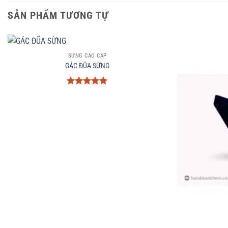
SẢN PHẨM TƯƠNG TỰ
+
SỪNG CAO CẤP
GÁC ĐŨA SỪNG
Được xếp
hạng
5
5
sao
+