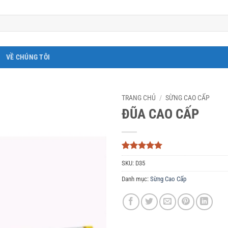
VỀ CHÚNG TÔI
TRANG CHỦ
/
SỪNG CAO CẤP
ĐŨA CAO CẤP
5
3
trên 5
SKU:
D35
dựa trên
đánh giá
Danh mục:
Sừng Cao Cấp