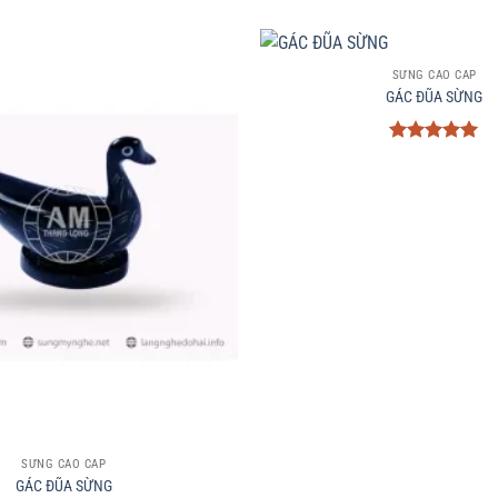
+
SỪNG CAO CẤP
GÁC ĐŨA SỪNG
Được xếp
hạng
5
5
sao
SỪNG CAO CẤP
GÁC ĐŨA SỪNG