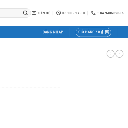
LIÊN HỆ
08:00 - 17:00
+ 84 943539355
GIỎ HÀNG /
0
₫
ĐĂNG NHẬP