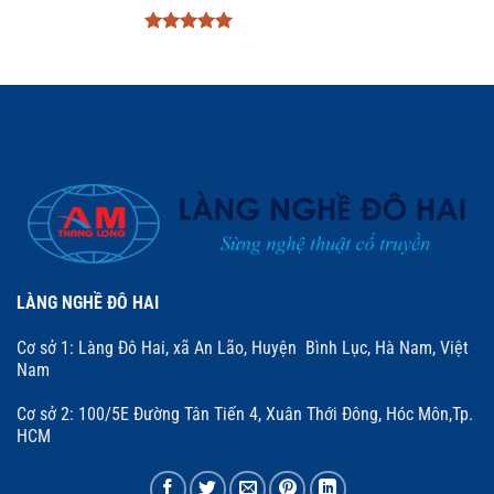
Được xếp
hạng
5
5
sao
LÀNG NGHỀ ĐÔ HAI
Cơ sở 1: Làng Đô Hai, xã An Lão, Huyện Bình Lục, Hà Nam, Việt
Nam
Cơ sở 2: 100/5E Đường Tân Tiến 4, Xuân Thới Đông, Hóc Môn,Tp.
HCM