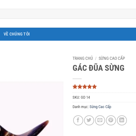
VỀ CHÚNG TÔI
TRANG CHỦ
/
SỪNG CAO CẤP
GÁC ĐŨA SỪNG
5
3
trên 5
SKU:
GD 14
dựa trên
đánh giá
Danh mục:
Sừng Cao Cấp