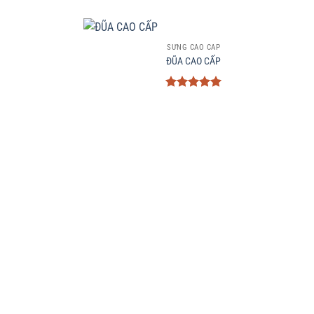
+
SỪNG CAO CẤP
ĐŨA CAO CẤP
Được xếp
hạng
5
5
sao