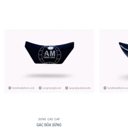
+
+
SỪNG CAO CẤP
GÁC ĐŨA SỪNG