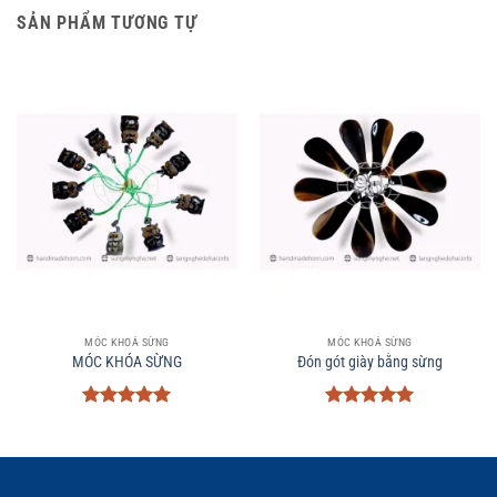
SẢN PHẨM TƯƠNG TỰ
MÓC KHOÁ SỪNG
MÓC KHOÁ SỪNG
MÓC KHÓA SỪNG
Đón gót giày bằng sừng
Được xếp
Được xếp
hạng
5
5
hạng
5
5
sao
sao