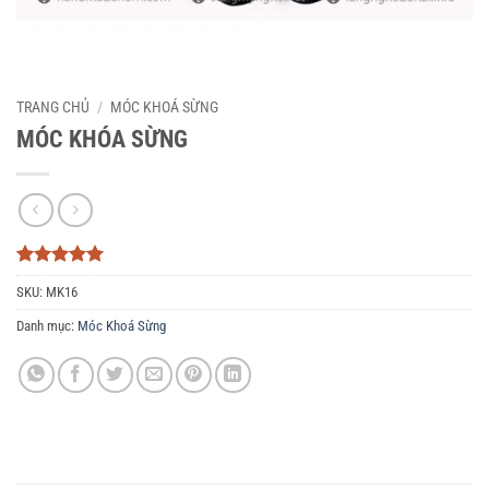
TRANG CHỦ
/
MÓC KHOÁ SỪNG
MÓC KHÓA SỪNG
5
3
trên 5
SKU:
MK16
dựa trên
đánh giá
Danh mục:
Móc Khoá Sừng