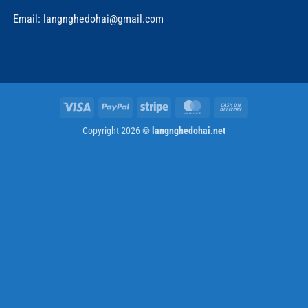
Email: langnghedohai@gmail.com
Visa
PayPal
Stripe
MasterCard
Cash
On
Copyright 2026 ©
langnghedohai.net
Delivery