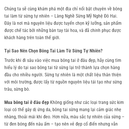
Chúng ta sẽ cùng khám phá một địa chỉ nổi bật chuyên về bông 
tai làm từ sừng tự nhiên – Làng Nghề Sừng Mỹ Nghệ Đô Hai. 
Đây là nơi mà nguyên liệu được tuyển chọn kỹ lưỡng, sản phẩm 
được chế tác bởi những bàn tay tài hoa, và đã chinh phục được 
khách hàng trên toàn thế giới.
Tại Sao Nên Chọn Bông Tai Làm Từ Sừng Tự Nhiên?
Trước khi đi sâu vào việc mua bông tai ở đâu đẹp, hãy cùng tìm 
hiểu lý do tại sao bông tai từ sừng lại trở thành lựa chọn hàng 
đầu cho nhiều người. Sừng tự nhiên là một chất liệu thân thiện 
với môi trường, được lấy từ nguồn nguyên liệu tái tạo như sừng 
trâu, sừng bò.
Mua bông tai ở đâu đẹp
Không giống như các loại trang sức kim
loại có thể gây dị ứng da, bông tai sừng mang lại cảm giác nhẹ
nhàng, thoải mái khi đeo. Hơn nữa, màu sắc tự nhiên của sừng –
từ đen bóng đến nâu ấm – tạo nên vẻ đẹp cổ điển nhưng vẫn