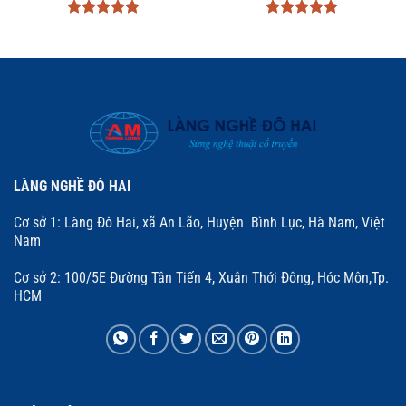
Được xếp
Được xếp
hạng
5
5
hạng
5
5
sao
sao
LÀNG NGHỀ ĐÔ HAI
Cơ sở 1: Làng Đô Hai, xã An Lão, Huyện Bình Lục, Hà Nam, Việt
Nam
Cơ sở 2: 100/5E Đường Tân Tiến 4, Xuân Thới Đông, Hóc Môn,Tp.
HCM