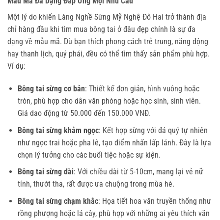
Mẫu Mã Đa Dạng Đáp Ứng Mọi Nhu Cầu
Một lý do khiến Làng Nghề Sừng Mỹ Nghệ Đô Hai trở thành địa 
chỉ hàng đầu khi tìm mua bông tai ở đâu đẹp chính là sự đa 
dạng về mẫu mã. Dù bạn thích phong cách trẻ trung, năng động 
hay thanh lịch, quý phái, đều có thể tìm thấy sản phẩm phù hợp. 
Ví dụ:
Bông tai sừng cơ bản
: Thiết kế đơn giản, hình vuông hoặc
tròn, phù hợp cho dân văn phòng hoặc học sinh, sinh viên.
Giá dao động từ 50.000 đến 150.000 VNĐ.
Bông tai sừng khảm ngọc
: Kết hợp sừng với đá quý tự nhiên
như ngọc trai hoặc pha lê, tạo điểm nhấn lấp lánh. Đây là lựa
chọn lý tưởng cho các buổi tiệc hoặc sự kiện.
Bông tai sừng dài
: Với chiều dài từ 5-10cm, mang lại vẻ nữ
tính, thướt tha, rất được ưa chuộng trong mùa hè.
Bông tai sừng chạm khắc
: Họa tiết hoa văn truyền thống như
rồng phượng hoặc lá cây, phù hợp với những ai yêu thích văn