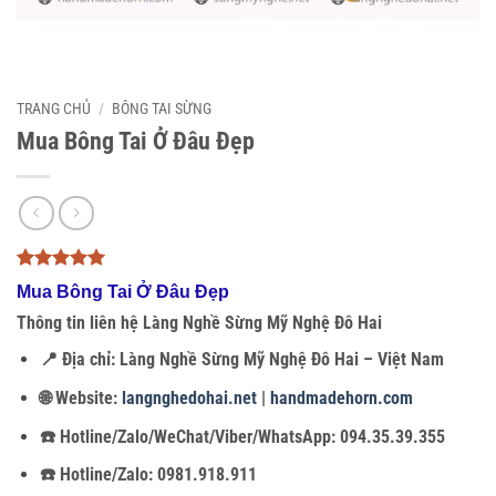
TRANG CHỦ
/
BÔNG TAI SỪNG
Mua Bông Tai Ở Đâu Đẹp
5
3
trên 5
Mua Bông Tai Ở Đâu Đẹp
dựa trên
đánh giá
Thông tin liên hệ Làng Nghề Sừng Mỹ Nghệ Đô Hai
📍
Địa chỉ:
Làng Nghề Sừng Mỹ Nghệ Đô Hai – Việt Nam
🌐 Website:
langnghedohai.net
|
handmadehorn.com
☎️ Hotline/Zalo/WeChat/Viber/WhatsApp:
094.35.39.355
☎️ Hotline/Zalo:
0981.918.911