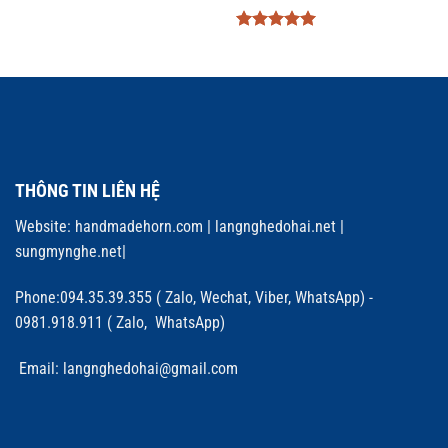
Được xếp
hạng
5
5
sao
THÔNG TIN LIÊN HỆ
Website:
handmadehorn.com
|
langnghedohai.net
|
sungmynghe.net
|
Phone:094.35.39.355 ( Zalo, Wechat, Viber, WhatsApp) -
0981.918.911 ( Zalo, WhatsApp)
Email: langnghedohai@gmail.com