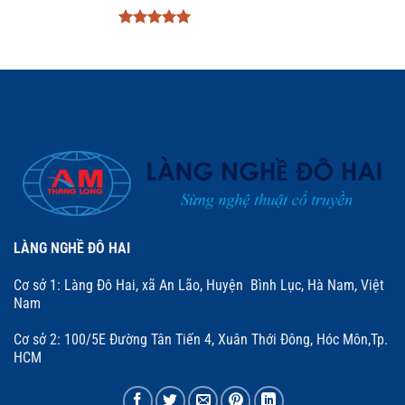
Được xếp
hạng
5
5
sao
LÀNG NGHỀ ĐÔ HAI
Cơ sở 1: Làng Đô Hai, xã An Lão, Huyện Bình Lục, Hà Nam, Việt
Nam
Cơ sở 2: 100/5E Đường Tân Tiến 4, Xuân Thới Đông, Hóc Môn,Tp.
HCM