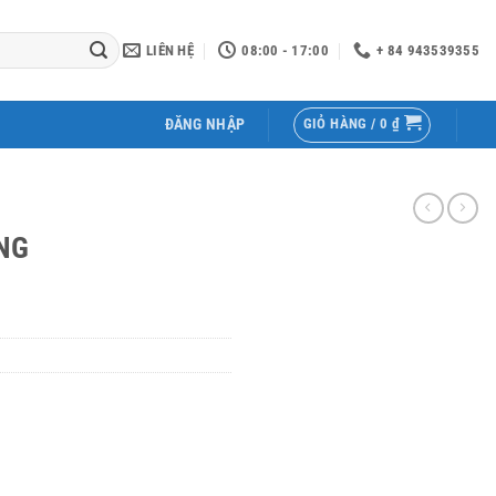
LIÊN HỆ
08:00 - 17:00
+ 84 943539355
GIỎ HÀNG /
0
₫
ĐĂNG NHẬP
NG