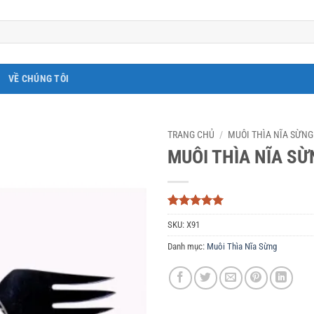
VỀ CHÚNG TÔI
TRANG CHỦ
/
MUÔI THÌA NĨA SỪNG
MUÔI THÌA NĨA SỪ
5
3
trên 5
SKU:
X91
dựa trên
đánh giá
Danh mục:
Muôi Thìa Nĩa Sừng