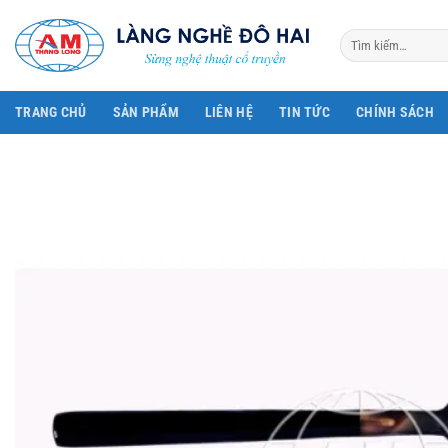
Bỏ
qua
Tìm
kiếm:
nội
dung
TRANG CHỦ
SẢN PHẨM
LIÊN HỆ
TIN TỨC
CHÍNH SÁCH