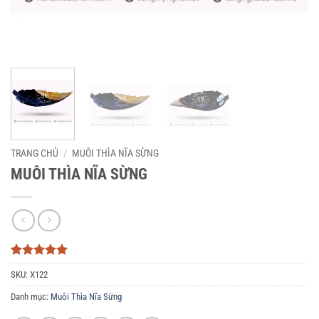
TRANG CHỦ
/
MUÔI THÌA NĨA SỪNG
MUÔI THÌA NĨA SỪNG
5
3
trên 5
SKU:
X122
dựa trên
đánh giá
Danh mục:
Muôi Thìa Nĩa Sừng