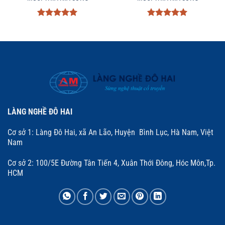
Được xếp
Được xếp
hạng
5
5
hạng
5
5
sao
sao
LÀNG NGHỀ ĐÔ HAI
Cơ sở 1: Làng Đô Hai, xã An Lão, Huyện Bình Lục, Hà Nam, Việt
Nam
Cơ sở 2: 100/5E Đường Tân Tiến 4, Xuân Thới Đông, Hóc Môn,Tp.
HCM