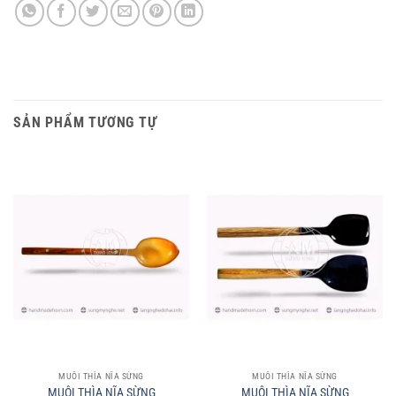
SẢN PHẨM TƯƠNG TỰ
MUÔI THÌA NĨA SỪNG
MUÔI THÌA NĨA SỪNG
MUÔI THÌA NĨA SỪNG
MUÔI THÌA NĨA SỪNG