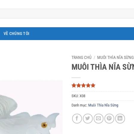
VỀ CHÚNG TÔI
TRANG CHỦ
/
MUÔI THÌA NĨA SỪNG
MUÔI THÌA NĨA SỪ
5
3
trên 5
SKU:
X08
dựa trên
đánh giá
Danh mục:
Muôi Thìa Nĩa Sừng