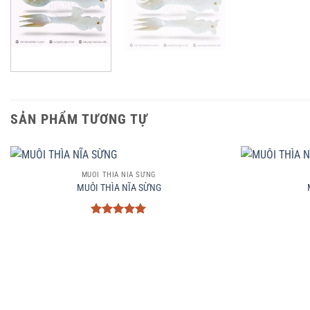
SẢN PHẨM TƯƠNG TỰ
+
+
MUÔI THÌA NĨA SỪNG
MUÔI THÌA NĨA SỪNG
Được xếp
hạng
5
5
sao