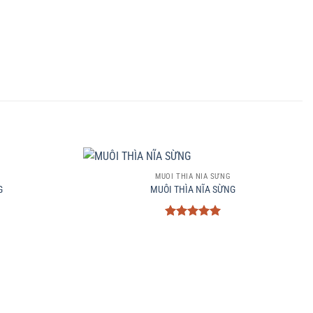
+
MUÔI THÌA NĨA SỪNG
G
MUÔI THÌA NĨA SỪNG
Được xếp
hạng
5
5
sao