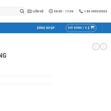
LIÊN HỆ
08:00 - 17:00
+ 84 943539355
GIỎ HÀNG /
0
₫
ĐĂNG NHẬP
NG