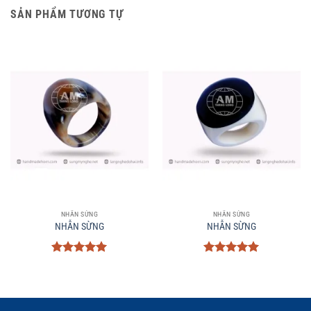
SẢN PHẨM TƯƠNG TỰ
NHẪN SỪNG
NHẪN SỪNG
NHẪN SỪNG
NHẪN SỪNG
Được xếp
Được xếp
hạng
5
5
hạng
5
5
sao
sao