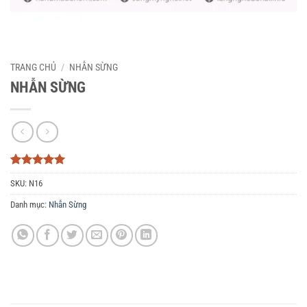
TRANG CHỦ
/
NHẪN SỪNG
NHẪN SỪNG
5
3
trên 5
SKU:
N16
dựa trên
đánh giá
Danh mục:
Nhẫn Sừng