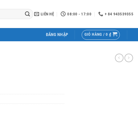
LIÊN HỆ
08:00 - 17:00
+ 84 943539355
GIỎ HÀNG /
0
₫
ĐĂNG NHẬP