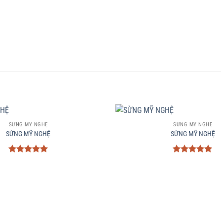
+
SỪNG MỸ NGHỆ
SỪNG MỸ NGHỆ
SỪNG MỸ NGHỆ
SỪNG MỸ NGHỆ
Được xếp
Được xếp
hạng
5
5
hạng
5
5
sao
sao