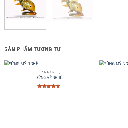
SẢN PHẨM TƯƠNG TỰ
+
+
SỪNG MỸ NGHỆ
SỪNG MỸ NGHỆ
Được xếp
hạng
5
5
sao