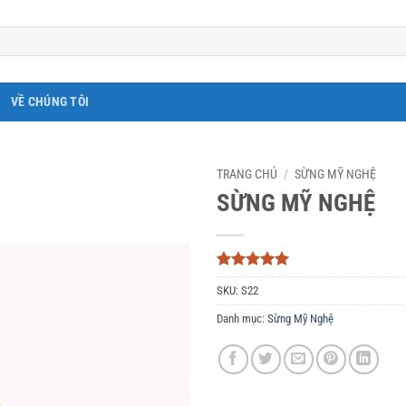
VỀ CHÚNG TÔI
TRANG CHỦ
/
SỪNG MỸ NGHỆ
SỪNG MỸ NGHỆ
5
3
trên 5
SKU:
S22
dựa trên
đánh giá
Danh mục:
Sừng Mỹ Nghệ