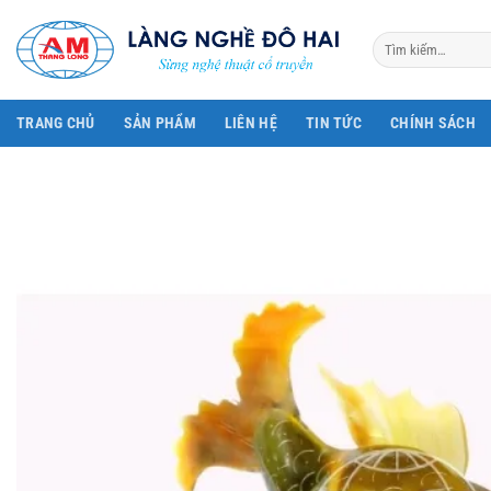
Bỏ
qua
Tìm
kiếm:
nội
dung
TRANG CHỦ
SẢN PHẨM
LIÊN HỆ
TIN TỨC
CHÍNH SÁCH