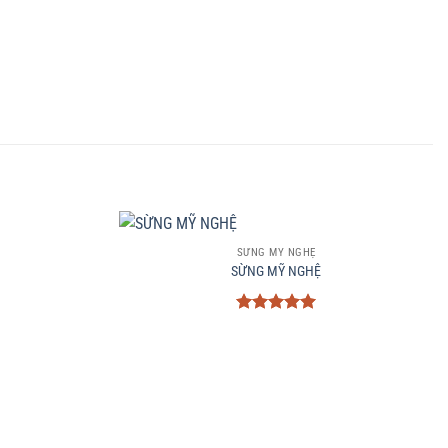
+
SỪNG MỸ NGHỆ
SỪNG MỸ NGHỆ
Được xếp
hạng
5
5
sao