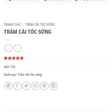
TRANG CHỦ
/
TRÂM CÀI TÓC SỪNG
TRÂM CÀI TÓC SỪNG
5
3
trên 5
SKU:
T62
dựa trên
đánh giá
Danh mục:
Trâm Cài Tóc sừng