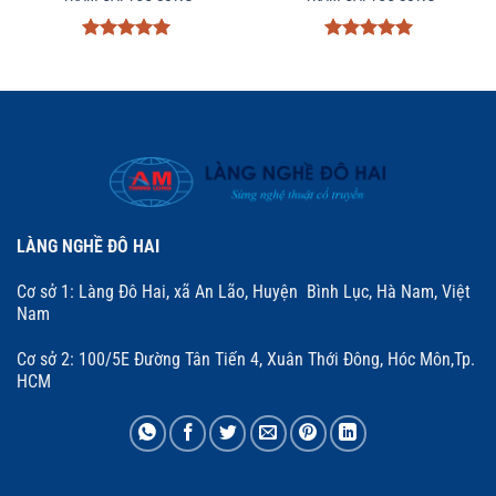
Được xếp
Được xếp
hạng
5
5
hạng
5
5
sao
sao
LÀNG NGHỀ ĐÔ HAI
Cơ sở 1: Làng Đô Hai, xã An Lão, Huyện Bình Lục, Hà Nam, Việt
Nam
Cơ sở 2: 100/5E Đường Tân Tiến 4, Xuân Thới Đông, Hóc Môn,Tp.
HCM