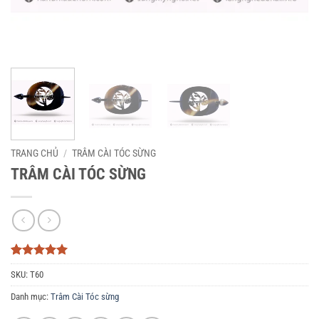
TRANG CHỦ
/
TRÂM CÀI TÓC SỪNG
TRÂM CÀI TÓC SỪNG
5
3
trên 5
SKU:
T60
dựa trên
đánh giá
Danh mục:
Trâm Cài Tóc sừng