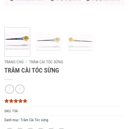
TRANG CHỦ
/
TRÂM CÀI TÓC SỪNG
TRÂM CÀI TÓC SỪNG
5
3
trên 5
SKU:
T54
dựa trên
đánh giá
Danh mục:
Trâm Cài Tóc sừng