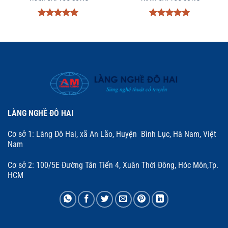
Được xếp
Được xếp
hạng
5
5
hạng
5
5
sao
sao
LÀNG NGHỀ ĐÔ HAI
Cơ sở 1: Làng Đô Hai, xã An Lão, Huyện Bình Lục, Hà Nam, Việt
Nam
Cơ sở 2: 100/5E Đường Tân Tiến 4, Xuân Thới Đông, Hóc Môn,Tp.
HCM