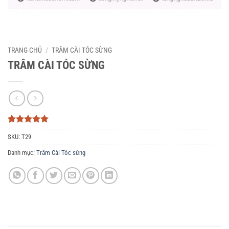
TRANG CHỦ
/
TRÂM CÀI TÓC SỪNG
TRÂM CÀI TÓC SỪNG
5
3
trên 5
SKU:
T29
dựa trên
đánh giá
Danh mục:
Trâm Cài Tóc sừng