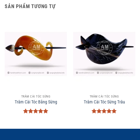
SẢN PHẨM TƯƠNG TỰ
TRÂM CÀI TÓC SỪNG
TRÂM CÀI TÓC SỪNG
Trâm Cài Tóc Bằng Sừng
Trâm Cài Tóc Sừng Trâu
Được xếp
Được xếp
hạng
5
5
hạng
5
5
sao
sao