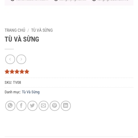
TRANG CHỦ
/
TÙ VÀ SỪNG
TÙ VÀ SỪNG
5
3
trên 5
SKU:
TV08
dựa trên
đánh giá
Danh mục:
Tù Và Sừng