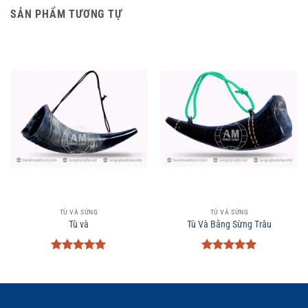
SẢN PHẨM TƯƠNG TỰ
TÙ VÀ SỪNG
TÙ VÀ SỪNG
Tù và
Tù Và Bằng Sừng Trâu
Được xếp
Được xếp
hạng
5
5
hạng
5
5
sao
sao