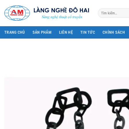
Bỏ
qua
Tìm
kiếm:
nội
dung
TRANG CHỦ
SẢN PHẨM
LIÊN HỆ
TIN TỨC
CHÍNH SÁCH