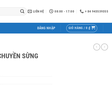
LIÊN HỆ
08:00 - 17:00
+ 84 943539355
GIỎ HÀNG /
0
₫
ĐĂNG NHẬP
CHUYỀN SỪNG