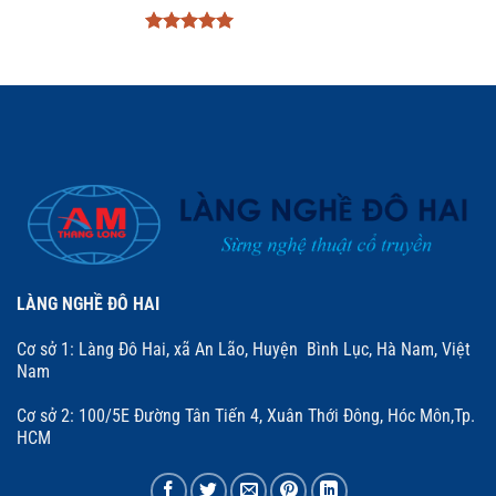
Được xếp
hạng
5
5
sao
LÀNG NGHỀ ĐÔ HAI
Cơ sở 1: Làng Đô Hai, xã An Lão, Huyện Bình Lục, Hà Nam, Việt
Nam
Cơ sở 2: 100/5E Đường Tân Tiến 4, Xuân Thới Đông, Hóc Môn,Tp.
HCM