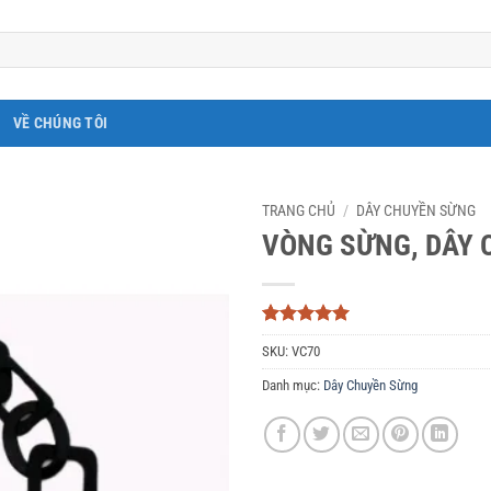
VỀ CHÚNG TÔI
TRANG CHỦ
/
DÂY CHUYỀN SỪNG
VÒNG SỪNG, DÂY 
5
3
trên 5
SKU:
VC70
dựa trên
đánh giá
Danh mục:
Dây Chuyền Sừng