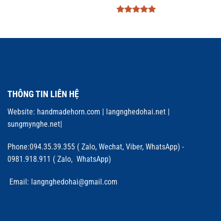
Được xếp
hạng
5
5
sao
THÔNG TIN LIÊN HỆ
Website:
handmadehorn.com
|
langnghedohai.net
|
sungmynghe.net
|
Phone:094.35.39.355 ( Zalo, Wechat, Viber, WhatsApp) -
0981.918.911 ( Zalo, WhatsApp)
Email: langnghedohai@gmail.com