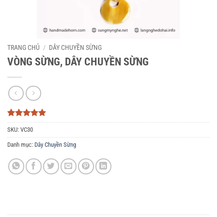
TRANG CHỦ
/
DÂY CHUYỀN SỪNG
VÒNG SỪNG, DÂY CHUYỀN SỪNG
5
3
trên 5
SKU:
VC30
dựa trên
đánh giá
Danh mục:
Dây Chuyền Sừng