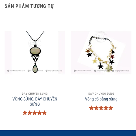
SẢN PHẨM TƯƠNG TỰ
DÂY CHUYỀN SỪNG
DÂY CHUYỀN SỪNG
VÒNG SỪNG, DÂY CHUYỀN
Vòng cổ bằng sừng
SỪNG
Được xếp
hạng
5
5
Được xếp
sao
hạng
5
5
sao