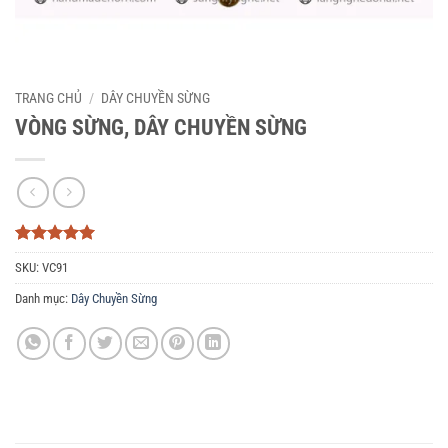
TRANG CHỦ
/
DÂY CHUYỀN SỪNG
VÒNG SỪNG, DÂY CHUYỀN SỪNG
5
3
trên 5
SKU:
VC91
dựa trên
đánh giá
Danh mục:
Dây Chuyền Sừng