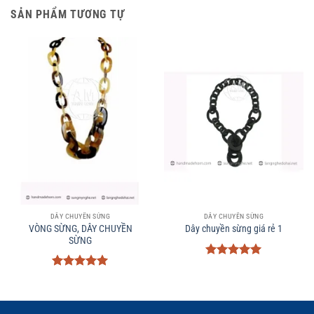
SẢN PHẨM TƯƠNG TỰ
DÂY CHUYỀN SỪNG
DÂY CHUYỀN SỪNG
VÒNG SỪNG, DÂY CHUYỀN
Dây chuyền sừng giá rẻ 1
SỪNG
Được xếp
hạng
5
5
Được xếp
sao
hạng
5
5
sao