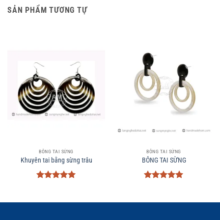
SẢN PHẨM TƯƠNG TỰ
BÔNG TAI SỪNG
BÔNG TAI SỪNG
Khuyên tai bằng sừng trâu
BÔNG TAI SỪNG
Được xếp
Được xếp
hạng
5
5
hạng
5
5
sao
sao