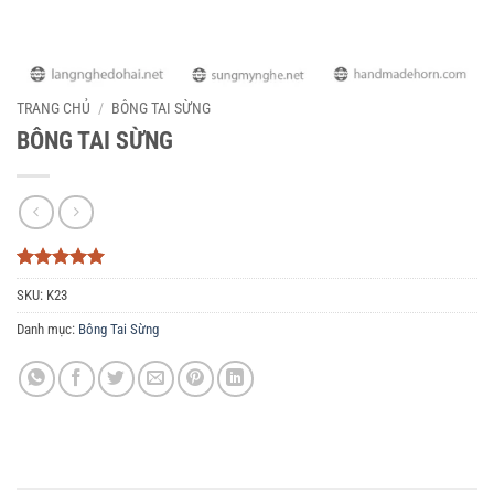
TRANG CHỦ
/
BÔNG TAI SỪNG
BÔNG TAI SỪNG
5
3
trên 5
SKU:
K23
dựa trên
đánh giá
Danh mục:
Bông Tai Sừng