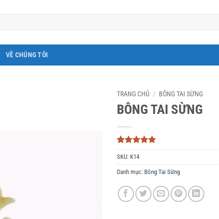
VỀ CHÚNG TÔI
TRANG CHỦ
/
BÔNG TAI SỪNG
BÔNG TAI SỪNG
5
3
trên 5
SKU:
K14
dựa trên
đánh giá
Danh mục:
Bông Tai Sừng