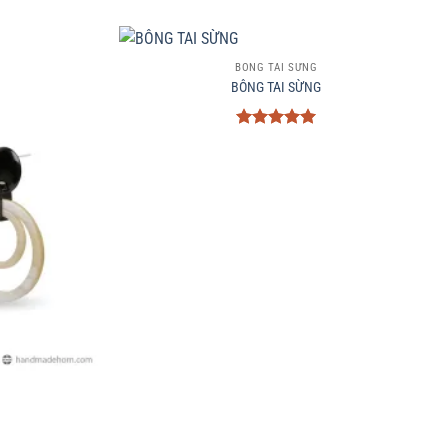
+
BÔNG TAI SỪNG
BÔNG TAI SỪNG
Được xếp
hạng
5
5
sao