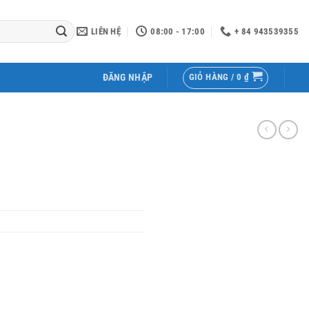
LIÊN HỆ
08:00 - 17:00
+ 84 943539355
GIỎ HÀNG /
0
₫
ĐĂNG NHẬP