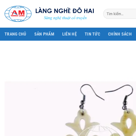
Bỏ
qua
Tìm
kiếm:
nội
dung
TRANG CHỦ
SẢN PHẨM
LIÊN HỆ
TIN TỨC
CHÍNH SÁCH