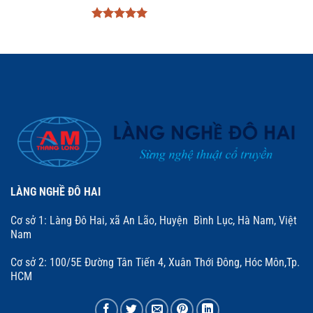
Được xếp
hạng
5
5
sao
LÀNG NGHỀ ĐÔ HAI
Cơ sở 1: Làng Đô Hai, xã An Lão, Huyện Bình Lục, Hà Nam, Việt
Nam
Cơ sở 2: 100/5E Đường Tân Tiến 4, Xuân Thới Đông, Hóc Môn,Tp.
HCM