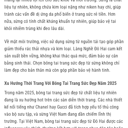
liệu tự nhiên, không chứa kim loại nặng như niken hay chì, giúp 
tránh các vấn đề dị ứng da phổ biến ở trang sức rẻ tiền. Hơn 
nữa, sừng có tính chất kháng khuẩn tự nhiên, giúp bảo vệ tai 
khỏi nhiễm trùng khi đeo lâu dài.
Về mặt môi trường, việc sử dụng sừng từ nguồn tái tạo góp phần 
giảm thiểu rác thải nhựa và kim loại. Làng Nghề Đô Hai cam kết 
sản xuất bền vững, không khai thác quá mức, đảm bảo sự cân 
bằng sinh thái. Chọn bông tai trang sức đẹp từ sừng không chỉ 
làm đẹp cho bản thân mà còn góp phần bảo vệ hành tinh.
Xu Hướng Thời Trang Với Bông Tai Trang Sức Đẹp Năm 2025
Trong năm 2025, bông tai trang sức đẹp từ chất liệu tự nhiên 
đang là xu hướng hot trên các sàn diễn thời trang. Các nhà thiết 
kế nổi tiếng như Chanel hay Gucci đã tích hợp yếu tố thủ công 
vào bộ sưu tập, và sừng Việt Nam đang dần chiếm lĩnh thị 
trường. Tại Việt Nam, bông tai trang sức đẹp từ Đô Hai được các 