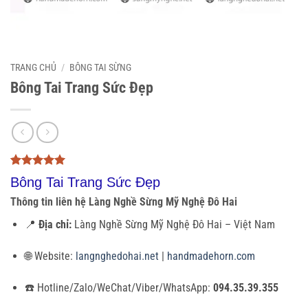
TRANG CHỦ
/
BÔNG TAI SỪNG
Bông Tai Trang Sức Đẹp
5
3
trên 5
Bông Tai Trang Sức Đẹp
dựa trên
đánh giá
Thông tin liên hệ Làng Nghề Sừng Mỹ Nghệ Đô Hai
📍
Địa chỉ:
Làng Nghề Sừng Mỹ Nghệ Đô Hai – Việt Nam
🌐 Website:
langnghedohai.net
|
handmadehorn.com
☎️ Hotline/Zalo/WeChat/Viber/WhatsApp:
094.35.39.355