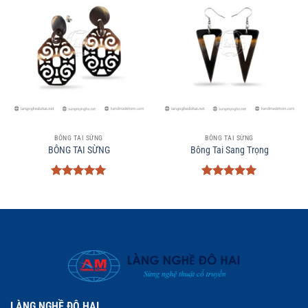
BÔNG TAI SỪNG
BÔNG TAI SỪNG
BÔNG TAI SỪNG
Bông Tai Sang Trọng
Được xếp
Được xếp
hạng
5
5
hạng
5
5
sao
sao
LÀNG NGHỀ ĐÔ HAI