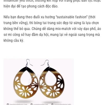
influencer yêu thích, thường kết hợp với trang phục dân tộc hoặc 
hiện đại để tạo phong cách độc đáo.
Nếu bạn đang theo đuổi xu hướng “sustainable fashion” (thời 
trang bền vững), thì bông tai trang sức đẹp từ sừng là lựa chọn 
không thể bỏ qua. Chúng dễ dàng mix-match với váy dạo phố, áo 
sơ mi công sở hay đầm dạ hội, mang lại vẻ ngoài sang trọng mà 
không cầu kỳ.