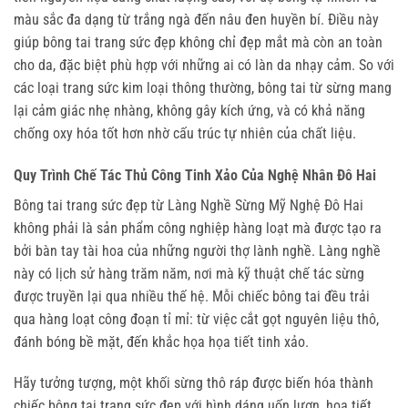
màu sắc đa dạng từ trắng ngà đến nâu đen huyền bí. Điều này 
giúp bông tai trang sức đẹp không chỉ đẹp mắt mà còn an toàn 
cho da, đặc biệt phù hợp với những ai có làn da nhạy cảm. So với 
các loại trang sức kim loại thông thường, bông tai từ sừng mang 
lại cảm giác nhẹ nhàng, không gây kích ứng, và có khả năng 
chống oxy hóa tốt hơn nhờ cấu trúc tự nhiên của chất liệu.
Quy Trình Chế Tác Thủ Công Tinh Xảo Của Nghệ Nhân Đô Hai
Bông tai trang sức đẹp từ Làng Nghề Sừng Mỹ Nghệ Đô Hai 
không phải là sản phẩm công nghiệp hàng loạt mà được tạo ra 
bởi bàn tay tài hoa của những người thợ lành nghề. Làng nghề 
này có lịch sử hàng trăm năm, nơi mà kỹ thuật chế tác sừng 
được truyền lại qua nhiều thế hệ. Mỗi chiếc bông tai đều trải 
qua hàng loạt công đoạn tỉ mỉ: từ việc cắt gọt nguyên liệu thô, 
đánh bóng bề mặt, đến khắc họa họa tiết tinh xảo.
Hãy tưởng tượng, một khối sừng thô ráp được biến hóa thành 
chiếc bông tai trang sức đẹp với hình dáng uốn lượn, họa tiết 