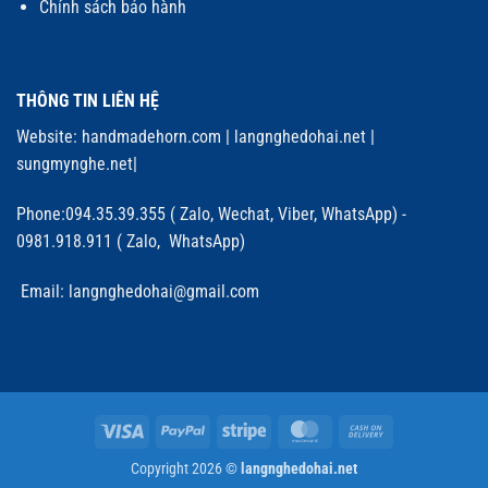
Chính sách bảo hành
THÔNG TIN LIÊN HỆ
Website:
handmadehorn.com
|
langnghedohai.net
|
sungmynghe.net
|
Phone:094.35.39.355 ( Zalo, Wechat, Viber, WhatsApp) -
0981.918.911 ( Zalo, WhatsApp)
Email: langnghedohai@gmail.com
Visa
PayPal
Stripe
MasterCard
Cash
On
Copyright 2026 ©
langnghedohai.net
Delivery