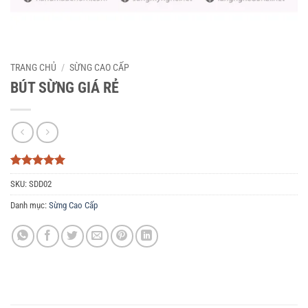
TRANG CHỦ
/
SỪNG CAO CẤP
BÚT SỪNG GIÁ RẺ
5
3
trên 5
SKU:
SDD02
dựa trên
đánh giá
Danh mục:
Sừng Cao Cấp