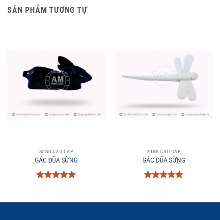
SẢN PHẨM TƯƠNG TỰ
SỪNG CAO CẤP
SỪNG CAO CẤP
GÁC ĐŨA SỪNG
GÁC ĐŨA SỪNG
Được xếp
Được xếp
hạng
5
5
hạng
5
5
sao
sao