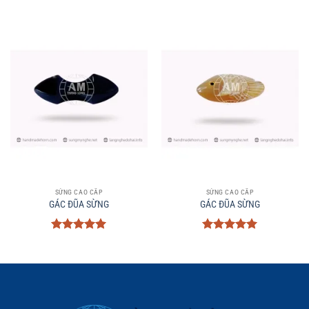
SỪNG CAO CẤP
SỪNG CAO CẤP
GÁC ĐŨA SỪNG
GÁC ĐŨA SỪNG
Được xếp
Được xếp
hạng
5
5
hạng
5
5
sao
sao