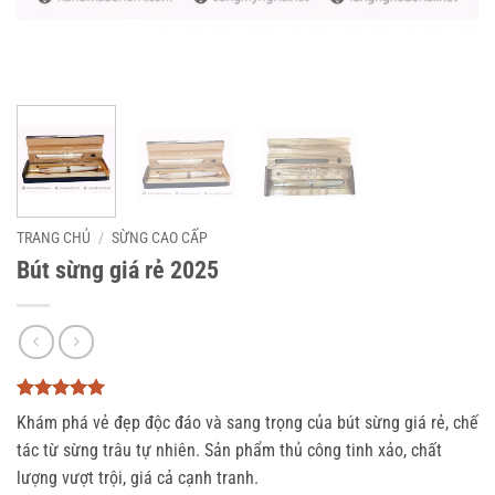
TRANG CHỦ
/
SỪNG CAO CẤP
Bút sừng giá rẻ 2025
5
3
trên 5
Khám phá vẻ đẹp độc đáo và sang trọng của bút sừng giá rẻ, chế
dựa trên
đánh giá
tác từ sừng trâu tự nhiên. Sản phẩm thủ công tinh xảo, chất
lượng vượt trội, giá cả cạnh tranh.