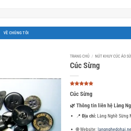
VỀ CHÚNG TÔI
TRANG CHỦ
/
NÚT KHUY CÚC ÁO S
Cúc Sừng
5
3
trên 5
Cúc Sừng
dựa trên
đánh giá
🌿
Thông tin liên hệ Làng N
📍
Địa chỉ:
Làng Nghề Sừng M
🌐 Website:
langnghedohai.ne