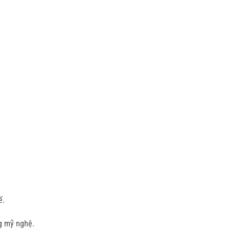
ế.
g mỹ nghệ.