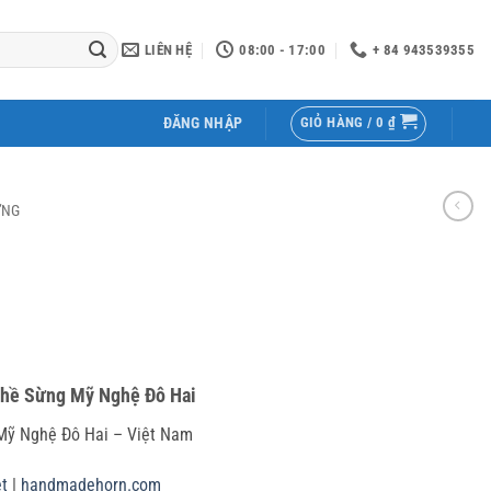
LIÊN HỆ
08:00 - 17:00
+ 84 943539355
GIỎ HÀNG /
0
₫
ĐĂNG NHẬP
ỪNG
ghề Sừng Mỹ Nghệ Đô Hai
ỹ Nghệ Đô Hai – Việt Nam
t
|
handmadehorn.com