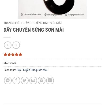
TRANG CHỦ
/
DÂY CHUYỀN SỪNG SƠN MÀI
DÂY CHUYỀN SỪNG SƠN MÀI
5
3
trên 5
SKU:
DS20
dựa trên
đánh giá
Danh mục:
Dây Chuyền Sừng Sơn Mài