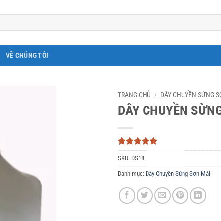
VỀ CHÚNG TÔI
TRANG CHỦ
/
DÂY CHUYỀN SỪNG S
DÂY CHUYỀN SỪNG
5
3
trên 5
SKU:
DS18
dựa trên
đánh giá
Danh mục:
Dây Chuyền Sừng Sơn Mài