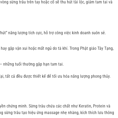
òng sừng trâu trên tay hoặc cổ sẽ thu hút tài lộc, giảm tam tai và 
hút” năng lượng tích cực, hỗ trợ công việc kinh doanh suôn sẻ.
hay gặp vận xui hoặc mất ngủ do tà khí. Trong Phật giáo Tây Tạng,
 – những tuổi thường gặp hạn tam tai.
, tất cả đều được thiết kế để tối ưu hóa năng lượng phong thủy. 
yền chứng minh. Sừng trâu chứa các chất như Keratin, Protein và 
ng sừng trâu tạo hiệu ứng massage nhẹ nhàng, kích thích lưu thông 