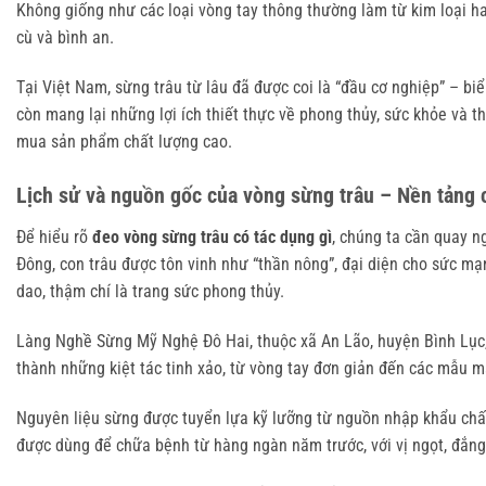
Không giống như các loại vòng tay thông thường làm từ kim loại hay
cù và bình an.
Tại Việt Nam, sừng trâu từ lâu đã được coi là “đầu cơ nghiệp” – b
còn mang lại những lợi ích thiết thực về phong thủy, sức khỏe và t
mua sản phẩm chất lượng cao.
Lịch sử và nguồn gốc của vòng sừng trâu – Nền tảng 
Để hiểu rõ 
đeo vòng sừng trâu có tác dụng gì
, chúng ta cần quay n
Đông, con trâu được tôn vinh như “thần nông”, đại diện cho sức mạn
dao, thậm chí là trang sức phong thủy.
Làng Nghề Sừng Mỹ Nghệ Đô Hai, thuộc xã An Lão, huyện Bình Lục, 
thành những kiệt tác tinh xảo, từ vòng tay đơn giản đến các mẫu m
Nguyên liệu sừng được tuyển lựa kỹ lưỡng từ nguồn nhập khẩu chất 
được dùng để chữa bệnh từ hàng ngàn năm trước, với vị ngọt, đắng, 