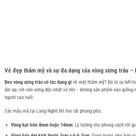
Vẻ đẹp thẩm mỹ và sự đa dạng của vòng sừng trâu – 
Đeo vòng sừng trâu có tác dụng gì
 về mặt thẩm mỹ? Đó là sự kết h
ấm áp, với vân sừng độc nhất vô nhị – không sản phẩm nào giống n
người cao tuổi.
Các mẫu mã tại Làng Nghề Đô Hai rất phong phú:
Vòng hạt tròn 8mm hoặc 14mm:
Lý tưởng cho phong cách tối giả
Vòng bản dẹt kích thước 5cm x 6-6.5cm:
Sang trọng, phù hợp sự 