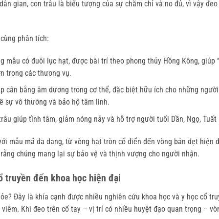
n gian, con trâu là biểu tượng của sự chăm chỉ và no đủ, vì vậy đeo v
cùng phân tích:
g mẫu có đuôi lục hạt, được bài trí theo phong thủy Hồng Kông, giúp “
n trong các thương vụ.
p cân bằng âm dương trong cơ thể, đặc biệt hữu ích cho những người 
ề sự vô thường và bảo hộ tâm linh.
râu giúp tĩnh tâm, giảm nóng nảy và hỗ trợ người tuổi Dần, Ngọ, Tuất
i mẫu mã đa dạng, từ vòng hạt tròn cổ điển đến vòng bản dẹt hiện đại
rằng chúng mang lại sự bảo vệ và thịnh vượng cho người nhận.
ổ truyền đến khoa học hiện đại
hỏe? Đây là khía cạnh được nhiều nghiên cứu khoa học và y học cổ tru
viêm. Khi đeo trên cổ tay – vị trí có nhiều huyệt đạo quan trọng – vò