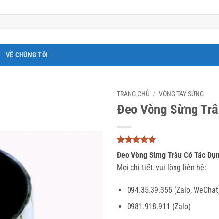
VỀ CHÚNG TÔI
TRANG CHỦ
/
VÒNG TAY SỪNG
Đeo Vòng Sừng Trâ
5
3
trên 5
Đeo Vòng Sừng Trâu Có Tác Dụn
dựa trên
đánh giá
Mọi chi tiết, vui lòng liên hệ:
094.35.39.355 (Zalo, WeChat
0981.918.911 (Zalo)