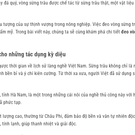
 đá quý, vòng sừng trâu được chế tác từ sừng trâu thật, một vật liệu
iểu tượng của sự thịnh vượng trong nông nghiệp. Việc đeo vòng sừng 
hẩm mỹ. Trong bài viết này, chúng ta sẽ cùng khám phá chi tiết 
đeo vò
cho những tác dụng kỳ diệu
gược thời gian về lịch sử làng nghề Việt Nam. Sừng trâu không chỉ là
h bền bỉ và ý chí kiên cường. Từ thời xa xưa, người Việt đã sử dụng 
tỉnh Hà Nam, là một trong những cái nôi của nghề thủ công này với hơ
ã phức tạp.
lượng cao, thường từ Châu Phi, đảm bảo độ bền và vân tự nhiên độc đá
tính lạnh, giúp thanh nhiệt và giải độc.