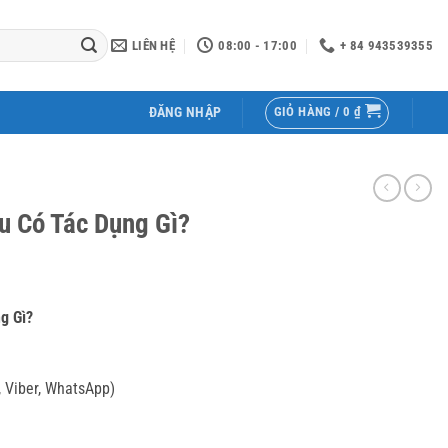
LIÊN HỆ
08:00 - 17:00
+ 84 943539355
GIỎ HÀNG /
0
₫
ĐĂNG NHẬP
u Có Tác Dụng Gì?
g Gì?
, Viber, WhatsApp)