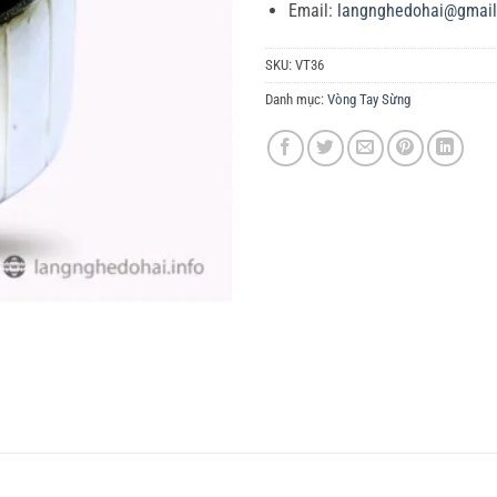
Email:
langnghedohai@gmai
SKU:
VT36
Danh mục:
Vòng Tay Sừng