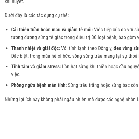
khí huyết.
Dưới đây là các tác dụng cụ thể:
Cải thiện tuần hoàn máu và giảm tê mỏi:
Việc tiếp xúc da với s
tương đương sừng tê giác trong điều trị 30 loại bệnh, bao gồm
Thanh nhiệt và giải độc:
Với tính lạnh theo Đông y,
đeo vòng sừn
Đặc biệt, trong mùa hè oi bức, vòng sừng trâu mang lại sự thoải
Tĩnh tâm và giảm stress:
Lần hạt sừng khi thiền hoặc cầu nguyện
việc.
Phòng ngừa bệnh mãn tính:
Sừng trâu trắng hoặc sừng bạc còn 
Những lợi ích này không phải ngẫu nhiên mà được các nghệ nhân Là