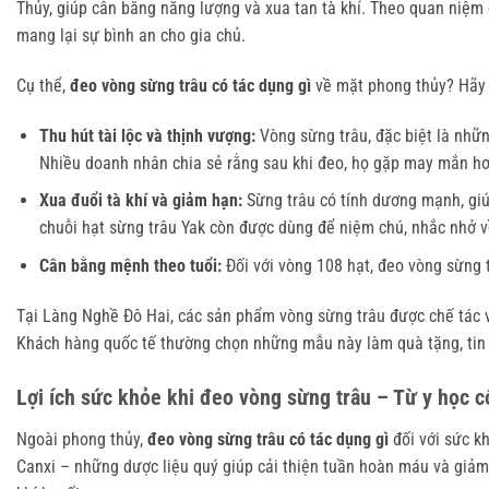
Thủy, giúp cân bằng năng lượng và xua tan tà khí. Theo quan niệm dâ
mang lại sự bình an cho gia chủ.
Cụ thể, 
đeo vòng sừng trâu có tác dụng gì
 về mặt phong thủy? Hãy 
Thu hút tài lộc và thịnh vượng:
Vòng sừng trâu, đặc biệt là nhữn
Nhiều doanh nhân chia sẻ rằng sau khi đeo, họ gặp may mắn hơ
Xua đuổi tà khí và giảm hạn:
Sừng trâu có tính dương mạnh, giú
chuỗi hạt sừng trâu Yak còn được dùng để niệm chú, nhắc nhở v
Cân bằng mệnh theo tuổi:
Đối với vòng 108 hạt, đeo vòng sừng t
Tại Làng Nghề Đô Hai, các sản phẩm vòng sừng trâu được chế tác vớ
Khách hàng quốc tế thường chọn những mẫu này làm quà tặng, tin 
Lợi ích sức khỏe khi đeo vòng sừng trâu – Từ y học c
Ngoài phong thủy, 
đeo vòng sừng trâu có tác dụng gì
 đối với sức k
Canxi – những dược liệu quý giúp cải thiện tuần hoàn máu và giảm 