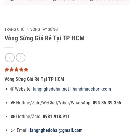
TRANG CHỦ
/
VÒNG TAY SỪNG
Vòng Sừng Giá Rẻ Tại TP HCM
5
3
trên 5
Vòng Sừng Giá Rẻ Tại TP HCM
dựa trên
đánh giá
🌐 Website:
langnghedohai.net
|
handmadehorn.com
☎️ Hotline/Zalo/WeChat/Viber/WhatsApp:
094.35.39.355
☎️ Hotline/Zalo:
0981.918.911
📧 Email:
langnghedohai@gmail.com