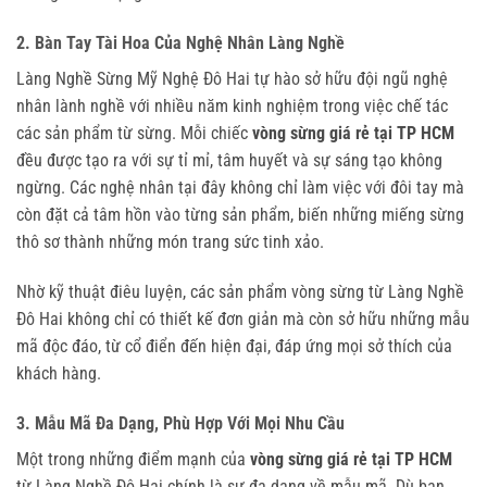
2. Bàn Tay Tài Hoa Của Nghệ Nhân Làng Nghề
Làng Nghề Sừng Mỹ Nghệ Đô Hai tự hào sở hữu đội ngũ nghệ
nhân lành nghề với nhiều năm kinh nghiệm trong việc chế tác
các sản phẩm từ sừng. Mỗi chiếc
vòng sừng giá rẻ tại TP HCM
đều được tạo ra với sự tỉ mỉ, tâm huyết và sự sáng tạo không
ngừng. Các nghệ nhân tại đây không chỉ làm việc với đôi tay mà
còn đặt cả tâm hồn vào từng sản phẩm, biến những miếng sừng
thô sơ thành những món trang sức tinh xảo.
Nhờ kỹ thuật điêu luyện, các sản phẩm vòng sừng từ Làng Nghề
Đô Hai không chỉ có thiết kế đơn giản mà còn sở hữu những mẫu
mã độc đáo, từ cổ điển đến hiện đại, đáp ứng mọi sở thích của
khách hàng.
3. Mẫu Mã Đa Dạng, Phù Hợp Với Mọi Nhu Cầu
Một trong những điểm mạnh của
vòng sừng giá rẻ tại TP HCM
từ Làng Nghề Đô Hai chính là sự đa dạng về mẫu mã. Dù bạn