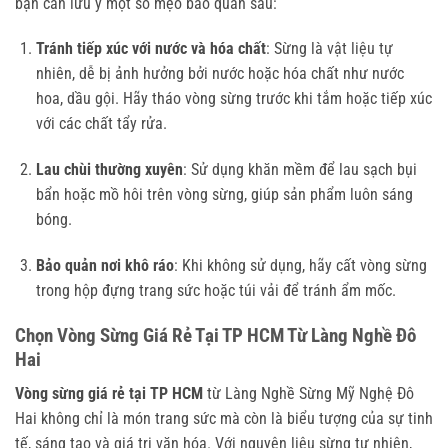
bạn cần lưu ý một số mẹo bảo quản sau:
Tránh tiếp xúc với nước và hóa chất
: Sừng là vật liệu tự
nhiên, dễ bị ảnh hưởng bởi nước hoặc hóa chất như nước
hoa, dầu gội. Hãy tháo vòng sừng trước khi tắm hoặc tiếp xúc
với các chất tẩy rửa.
Lau chùi thường xuyên
: Sử dụng khăn mềm để lau sạch bụi
bẩn hoặc mồ hôi trên vòng sừng, giúp sản phẩm luôn sáng
bóng.
Bảo quản nơi khô ráo
: Khi không sử dụng, hãy cất vòng sừng
trong hộp đựng trang sức hoặc túi vải để tránh ẩm mốc.
Chọn Vòng Sừng Giá Rẻ Tại TP HCM Từ Làng Nghề Đô
Hai
Vòng sừng giá rẻ tại TP HCM
từ Làng Nghề Sừng Mỹ Nghệ Đô
Hai không chỉ là món trang sức mà còn là biểu tượng của sự tinh
tế, sáng tạo và giá trị văn hóa. Với nguyên liệu sừng tự nhiên,