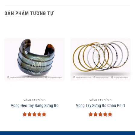
SẢN PHẨM TƯƠNG TỰ
VÒNG TAY SỪNG
VÒNG TAY SỪNG
Vòng Đeo Tay Bằng Sừng Bò
Vòng Tay Sừng Bò Châu Phi 1
Được xếp
Được xếp
hạng
5
5
hạng
5
5
sao
sao