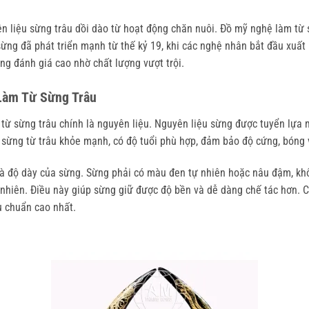
liệu sừng trâu dồi dào từ hoạt động chăn nuôi. Đồ mỹ nghệ làm từ s
ác sừng đã phát triển mạnh từ thế kỷ 19, khi các nghệ nhân bắt đầu x
ng đánh giá cao nhờ chất lượng vượt trội.
Làm Từ Sừng Trâu
ừ sừng trâu chính là nguyên liệu. Nguyên liệu sừng được tuyển lựa mộ
 sừng từ trâu khỏe mạnh, có độ tuổi phù hợp, đảm bảo độ cứng, bóng
 và độ dày của sừng. Sừng phải có màu đen tự nhiên hoặc nâu đậm, khô
ự nhiên. Điều này giúp sừng giữ được độ bền và dễ dàng chế tác hơn.
u chuẩn cao nhất.