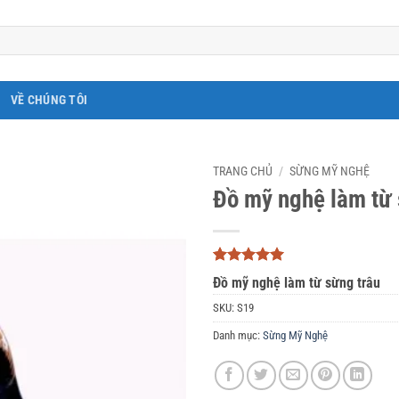
VỀ CHÚNG TÔI
TRANG CHỦ
/
SỪNG MỸ NGHỆ
Đồ mỹ nghệ làm từ 
5
3
trên 5
Đồ mỹ nghệ làm từ sừng trâu
dựa trên
đánh giá
SKU:
S19
Danh mục:
Sừng Mỹ Nghệ