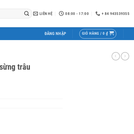
LIÊN HỆ
08:00 - 17:00
+ 84 943539355
GIỎ HÀNG /
0
₫
ĐĂNG NHẬP
sừng trâu