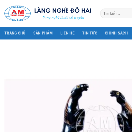
Bỏ
qua
Tìm
kiếm:
nội
dung
TRANG CHỦ
SẢN PHẨM
LIÊN HỆ
TIN TỨC
CHÍNH SÁCH