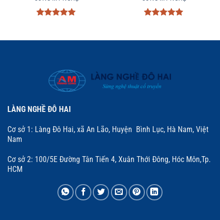
Được xếp
Được xếp
hạng
5
5
hạng
5
5
sao
sao
LÀNG NGHỀ ĐÔ HAI
Cơ sở 1: Làng Đô Hai, xã An Lão, Huyện Bình Lục, Hà Nam, Việt
Nam
Cơ sở 2: 100/5E Đường Tân Tiến 4, Xuân Thới Đông, Hóc Môn,Tp.
HCM