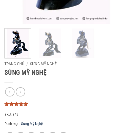
TRANG CHỦ
/
SỪNG MỸ NGHỆ
SỪNG MỸ NGHỆ
5
3
trên 5
SKU:
S45
dựa trên
đánh giá
Danh mục:
Sừng Mỹ Nghệ