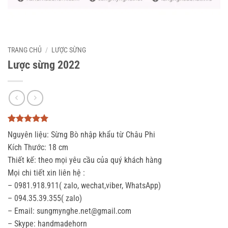
TRANG CHỦ
/
LƯỢC SỪNG
Lược sừng 2022
5
3
trên 5
Nguyên liệu: Sừng Bò nhập khẩu từ Châu Phi
dựa trên
đánh giá
Kích Thước: 18 cm
Thiết kế: theo mọi yêu cầu của quý khách hàng
Mọi chi tiết xin liên hệ :
– 0981.918.911( zalo, wechat,viber, WhatsApp)
– 094.35.39.355( zalo)
– Email: sungmynghe.net@gmail.com
– Skype: handmadehorn