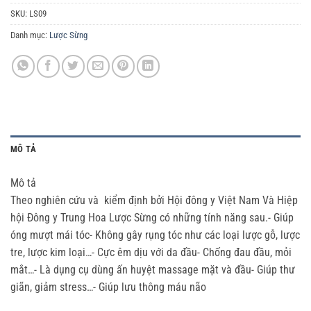
SKU:
LS09
Danh mục:
Lược Sừng
MÔ TẢ
Mô tả
Theo nghiên cứu và kiểm định bởi Hội đông y Việt Nam Và Hiệp
hội Đông y Trung Hoa Lược Sừng có những tính năng sau.- Giúp
óng mượt mái tóc- Không gây rụng tóc như các loại lược gỗ, lược
tre, lược kim loại…- Cực êm dịu với da đầu- Chống đau đầu, mỏi
mắt…- Là dụng cụ dùng ấn huyệt massage mặt và đầu- Giúp thư
giãn, giảm stress…- Giúp lưu thông máu não