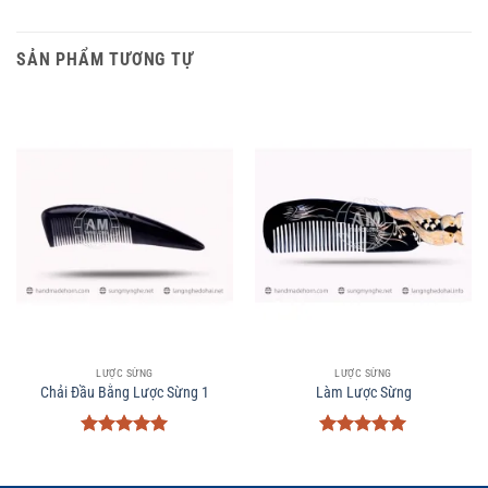
SẢN PHẨM TƯƠNG TỰ
LƯỢC SỪNG
LƯỢC SỪNG
Chải Đầu Bằng Lược Sừng 1
Làm Lược Sừng
Được xếp
Được xếp
hạng
5
5
hạng
5
5
sao
sao