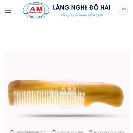
Bỏ
qua
nội
dung