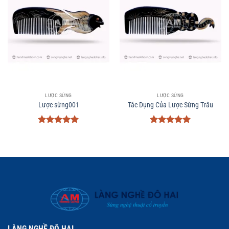
LƯỢC SỪNG
LƯỢC SỪNG
Lược sừng001
Tác Dụng Của Lược Sừng Trâu
Được xếp
Được xếp
hạng
5
5
hạng
5
5
sao
sao
LÀNG NGHỀ ĐÔ HAI