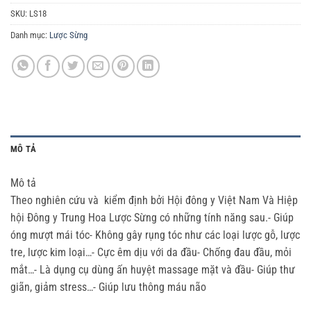
SKU:
LS18
Danh mục:
Lược Sừng
MÔ TẢ
Mô tả
Theo nghiên cứu và kiểm định bởi Hội đông y Việt Nam Và Hiệp
hội Đông y Trung Hoa Lược Sừng có những tính năng sau.- Giúp
óng mượt mái tóc- Không gây rụng tóc như các loại lược gỗ, lược
tre, lược kim loại…- Cực êm dịu với da đầu- Chống đau đầu, mỏi
mắt…- Là dụng cụ dùng ấn huyệt massage mặt và đầu- Giúp thư
giãn, giảm stress…- Giúp lưu thông máu não