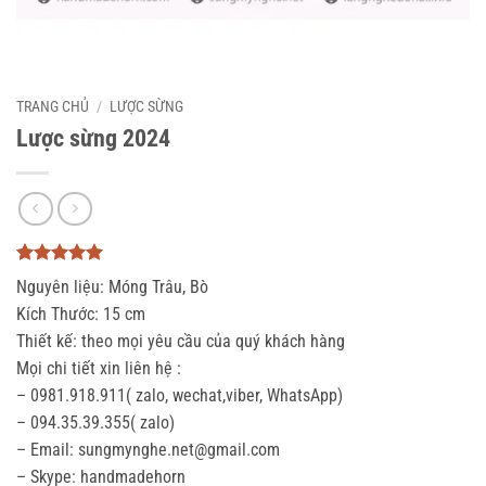
TRANG CHỦ
/
LƯỢC SỪNG
Lược sừng 2024
5
3
trên 5
Nguyên liệu: Móng Trâu, Bò
dựa trên
đánh giá
Kích Thước: 15 cm
Thiết kế: theo mọi yêu cầu của quý khách hàng
Mọi chi tiết xin liên hệ :
– 0981.918.911( zalo, wechat,viber, WhatsApp)
– 094.35.39.355( zalo)
– Email: sungmynghe.net@gmail.com
– Skype: handmadehorn