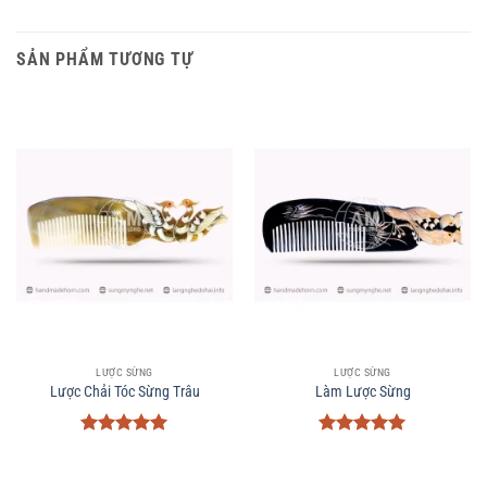
SẢN PHẨM TƯƠNG TỰ
LƯỢC SỪNG
LƯỢC SỪNG
Lược Chải Tóc Sừng Trâu
Làm Lược Sừng
Được xếp
Được xếp
hạng
5
5
hạng
5
5
sao
sao