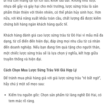
bỉ mà còn mang lại lợi ích sức khỏe lâu dài. Không như lược 
nhựa dễ gãy và gây hại cho môi trường, lược sừng trâu là sản 
phẩm thân thiện với thiên nhiên, có thể phân hủy sinh học. Hơn 
nữa, với khả năng xuất khẩu toàn cầu, chất lượng đã được kiểm 
chứng bởi hàng ngàn khách hàng quốc tế.
Khách hàng đánh giá cao lược sừng trâu từ Đô Hai vì mẫu mã đa 
dạng, từ cổ điển đến hiện đại, đáp ứng mọi nhu cầu từ cá nhân 
đến doanh nghiệp. Nếu bạn đang tìm quà tặng cho người thân, 
một chiếc lược sừng trâu sẽ là lựa chọn ý nghĩa, kết hợp giữa 
truyền thống và hiện đại.
Cách Chọn Mua Lược Sừng Trâu Với Giá Hợp Lý
Để tránh mua phải hàng giả với giá lược sừng trâu “rẻ bất ngờ”, 
hãy chú ý một số mẹo sau:
Kiểm tra nguồn gốc: Chọn sản phẩm từ làng nghề Đô Hai, có
tem mác rõ ràng.