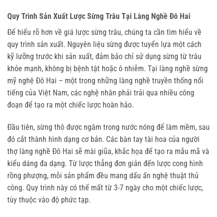
Quy Trình Sản Xuất Lược Sừng Trâu Tại Làng Nghề Đô Hai
Để hiểu rõ hơn về giá lược sừng trâu, chúng ta cần tìm hiểu về 
quy trình sản xuất. Nguyên liệu sừng được tuyển lựa một cách 
kỹ lưỡng trước khi sản xuất, đảm bảo chỉ sử dụng sừng từ trâu 
khỏe mạnh, không bị bệnh tật hoặc ô nhiễm. Tại làng nghề sừng 
mỹ nghệ Đô Hai – một trong những làng nghề truyền thống nổi 
tiếng của Việt Nam, các nghệ nhân phải trải qua nhiều công 
đoạn để tạo ra một chiếc lược hoàn hảo.
Đầu tiên, sừng thô được ngâm trong nước nóng để làm mềm, sau 
đó cắt thành hình dạng cơ bản. Các bàn tay tài hoa của người 
thợ làng nghề Đô Hai sẽ mài giũa, khắc họa để tạo ra mẫu mã và 
kiểu dáng đa dạng. Từ lược thẳng đơn giản đến lược cong hình 
rồng phượng, mỗi sản phẩm đều mang dấu ấn nghệ thuật thủ 
công. Quy trình này có thể mất từ 3-7 ngày cho một chiếc lược, 
tùy thuộc vào độ phức tạp.