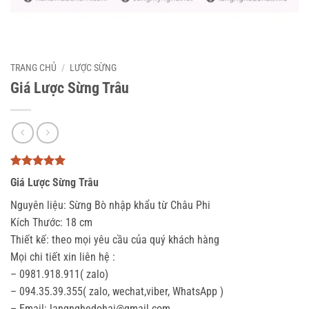
TRANG CHỦ
/
LƯỢC SỪNG
Giá Lược Sừng Trâu
5
3
trên 5
Giá Lược Sừng Trâu
dựa trên
đánh giá
Nguyên liệu: Sừng Bò nhập khẩu từ Châu Phi
Kích Thước: 18 cm
Thiết kế: theo mọi yêu cầu của quý khách hàng
Mọi chi tiết xin liên hệ :
– 0981.918.911( zalo)
– 094.35.39.355( zalo, wechat,viber, WhatsApp )
– Email: langnghedohai@gmail.com