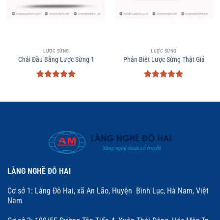
LƯỢC SỪNG
LƯỢC SỪNG
Chải Đầu Bằng Lược Sừng 1
Phân Biệt Lược Sừng Thật Giả
Được xếp
Được xếp
hạng
5
5
hạng
5
5
sao
sao
LÀNG NGHỀ ĐÔ HAI
Cơ sở 1: Làng Đô Hai, xã An Lão, Huyện Bình Lục, Hà Nam, Việt
Nam