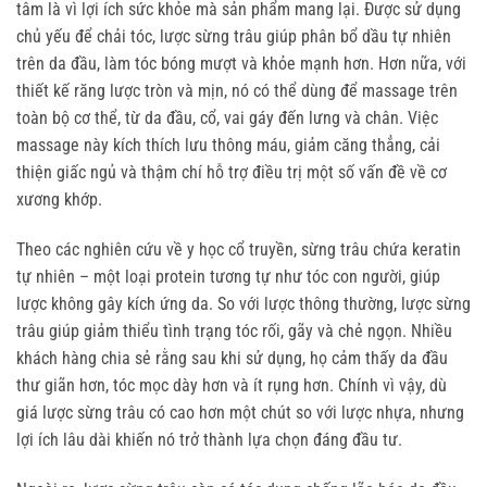
tâm là vì lợi ích sức khỏe mà sản phẩm mang lại. Được sử dụng 
chủ yếu để chải tóc, lược sừng trâu giúp phân bổ dầu tự nhiên 
trên da đầu, làm tóc bóng mượt và khỏe mạnh hơn. Hơn nữa, với 
thiết kế răng lược tròn và mịn, nó có thể dùng để massage trên 
toàn bộ cơ thể, từ da đầu, cổ, vai gáy đến lưng và chân. Việc 
massage này kích thích lưu thông máu, giảm căng thẳng, cải 
thiện giấc ngủ và thậm chí hỗ trợ điều trị một số vấn đề về cơ 
xương khớp.
Theo các nghiên cứu về y học cổ truyền, sừng trâu chứa keratin 
tự nhiên – một loại protein tương tự như tóc con người, giúp 
lược không gây kích ứng da. So với lược thông thường, lược sừng 
trâu giúp giảm thiểu tình trạng tóc rối, gãy và chẻ ngọn. Nhiều 
khách hàng chia sẻ rằng sau khi sử dụng, họ cảm thấy da đầu 
thư giãn hơn, tóc mọc dày hơn và ít rụng hơn. Chính vì vậy, dù 
giá lược sừng trâu có cao hơn một chút so với lược nhựa, nhưng 
lợi ích lâu dài khiến nó trở thành lựa chọn đáng đầu tư.