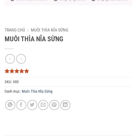
TRANG CHỦ
/
MUÔI THÌA NĨA SỪNG
MUÔI THÌA NĨA SỪNG
5
3
trên 5
SKU:
X83
dựa trên
đánh giá
Danh mục:
Muôi Thìa Nĩa Sừng