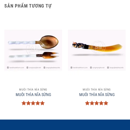
SẢN PHẨM TƯƠNG TỰ
MUÔI THÌA NĨA SỪNG
MUÔI THÌA NĨA SỪNG
MUÔI THÌA NĨA SỪNG
MUÔI THÌA NĨA SỪNG
Được xếp
Được xếp
hạng
5
5
hạng
5
5
sao
sao