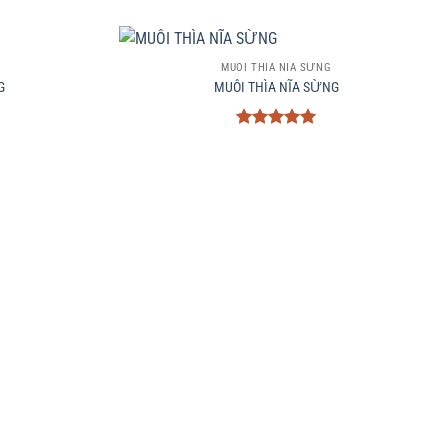
+
MUÔI THÌA NĨA SỪNG
G
MUÔI THÌA NĨA SỪNG
Được xếp
hạng
5
5
sao