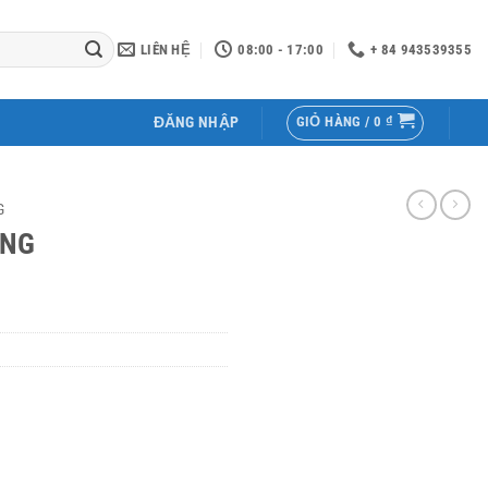
LIÊN HỆ
08:00 - 17:00
+ 84 943539355
GIỎ HÀNG /
0
₫
ĐĂNG NHẬP
G
ỪNG