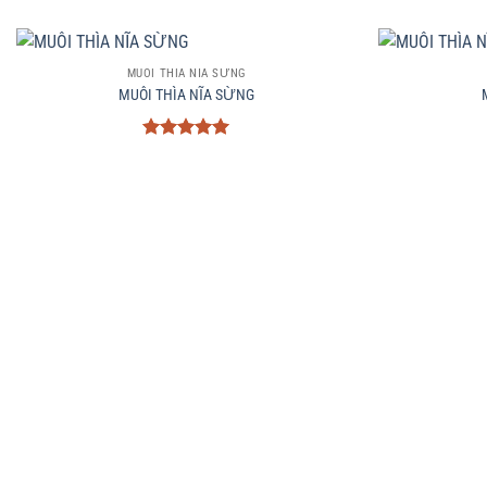
+
+
MUÔI THÌA NĨA SỪNG
MUÔI THÌA NĨA SỪNG
Được xếp
hạng
5
5
sao