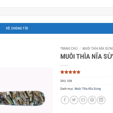
VỀ CHÚNG TÔI
TRANG CHỦ
/
MUÔI THÌA NĨA SỪN
MUÔI THÌA NĨA S
5
3
trên 5
SKU:
X38
dựa trên
đánh giá
Danh mục:
Muôi Thìa Nĩa Sừng