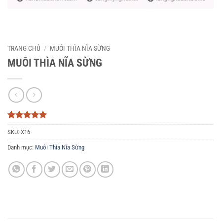
TRANG CHỦ
/
MUÔI THÌA NĨA SỪNG
MUÔI THÌA NĨA SỪNG
5
3
trên 5
SKU:
X16
dựa trên
đánh giá
Danh mục:
Muôi Thìa Nĩa Sừng