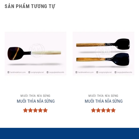
SẢN PHẨM TƯƠNG TỰ
MUÔI THÌA NĨA SỪNG
MUÔI THÌA NĨA SỪNG
MUÔI THÌA NĨA SỪNG
MUÔI THÌA NĨA SỪNG
Được xếp
Được xếp
hạng
5
5
hạng
5
5
sao
sao