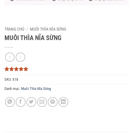
TRANG CHỦ
/
MUÔI THÌA NĨA SỪNG
MUÔI THÌA NĨA SỪNG
5
3
trên 5
SKU:
X18
dựa trên
đánh giá
Danh mục:
Muôi Thìa Nĩa Sừng