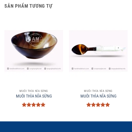
SẢN PHẨM TƯƠNG TỰ
MUÔI THÌA NĨA SỪNG
MUÔI THÌA NĨA SỪNG
MUÔI THÌA NĨA SỪNG
MUÔI THÌA NĨA SỪNG
Được xếp
Được xếp
hạng
5
5
hạng
5
5
sao
sao