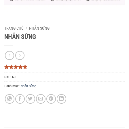
TRANG CHỦ
/
NHẪN SỪNG
NHẪN SỪNG
5
3
trên 5
SKU:
N6
dựa trên
đánh giá
Danh mục:
Nhẫn Sừng