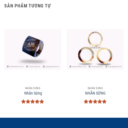
SẢN PHẨM TƯƠNG TỰ
NHẪN SỪNG
NHẪN SỪNG
Nhẫn Sừng
NHẪN SỪNG
Được xếp
Được xếp
hạng
5
5
hạng
5
5
sao
sao