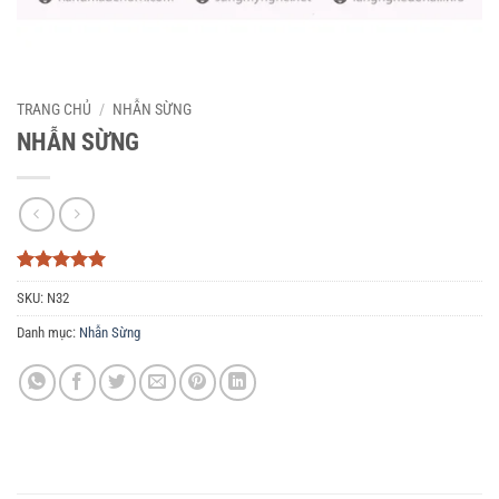
TRANG CHỦ
/
NHẪN SỪNG
NHẪN SỪNG
5
3
trên 5
SKU:
N32
dựa trên
đánh giá
Danh mục:
Nhẫn Sừng