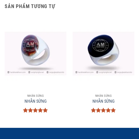
SẢN PHẨM TƯƠNG TỰ
NHẪN SỪNG
NHẪN SỪNG
NHẪN SỪNG
NHẪN SỪNG
Được xếp
Được xếp
hạng
5
5
hạng
5
5
sao
sao