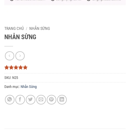
TRANG CHỦ
/
NHẪN SỪNG
NHẪN SỪNG
5
3
trên 5
SKU:
N25
dựa trên
đánh giá
Danh mục:
Nhẫn Sừng