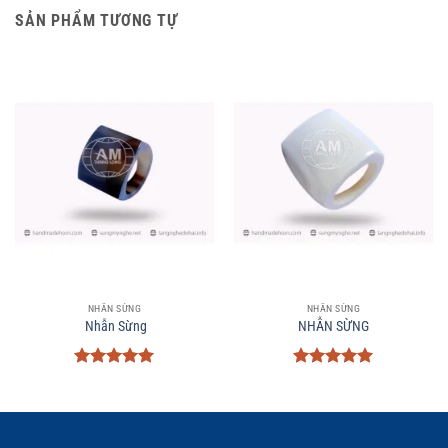
SẢN PHẨM TƯƠNG TỰ
NHẪN SỪNG
NHẪN SỪNG
Nhẫn Sừng
NHẪN SỪNG
Được xếp
Được xếp
hạng
5
5
hạng
5
5
sao
sao