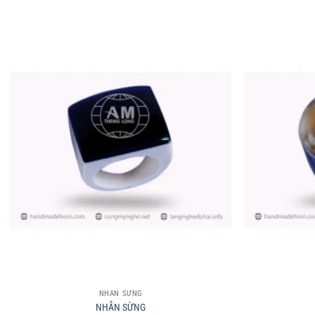
+
+
NHẪN SỪNG
NHẪN SỪNG