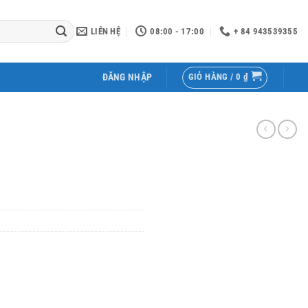
LIÊN HỆ
08:00 - 17:00
+ 84 943539355
GIỎ HÀNG /
0
₫
ĐĂNG NHẬP