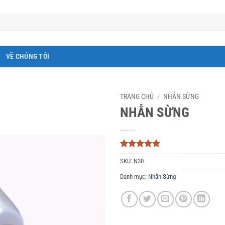
VỀ CHÚNG TÔI
TRANG CHỦ
/
NHẪN SỪNG
NHẪN SỪNG
5
3
trên 5
SKU:
N30
dựa trên
đánh giá
Danh mục:
Nhẫn Sừng