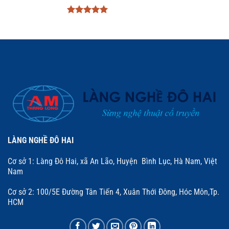
Được xếp
hạng
5
5
sao
LÀNG NGHỀ ĐÔ HAI
Cơ sở 1: Làng Đô Hai, xã An Lão, Huyện Bình Lục, Hà Nam, Việt
Nam
Cơ sở 2: 100/5E Đường Tân Tiến 4, Xuân Thới Đông, Hóc Môn,Tp.
HCM