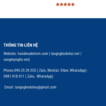
Được xếp
hạng
5
5
sao
THÔNG TIN LIÊN HỆ
Website:
handmadehorn.com
|
langnghedohai.net
|
sungmynghe.net
|
Phone:094.35.39.355 ( Zalo, Wechat, Viber, WhatsApp) -
0981.918.911 ( Zalo, WhatsApp)
Email: langnghedohai@gmail.com