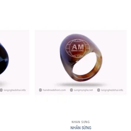
+
NHẪN SỪNG
NHẪN SỪNG